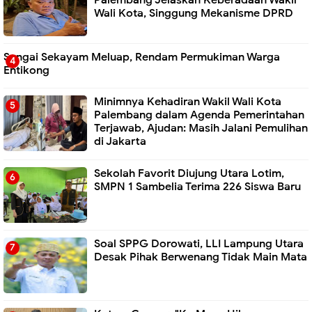
Wali Kota, Singgung Mekanisme DPRD
Sungai Sekayam Meluap, Rendam Permukiman Warga
Entikong
Minimnya Kehadiran Wakil Wali Kota
Palembang dalam Agenda Pemerintahan
Terjawab, Ajudan: Masih Jalani Pemulihan
di Jakarta
Sekolah Favorit Diujung Utara Lotim,
SMPN 1 Sambelia Terima 226 Siswa Baru ‎
Soal SPPG Dorowati, LLI Lampung Utara
Desak Pihak Berwenang Tidak Main Mata