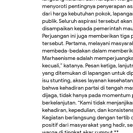
menyoroti pentingnya penyerapan asp
dari harga kebutuhan pokok, lapangan
publik. Seluruh aspirasi tersebut aka
disampaikan kepada pemerintah maupu
Perjuangan ini juga memberikan tiga 
tersebut. Pertama, melayani masyara
membeda-bedakan dalam memberika
Marhaenisme adalah memperjuangkan
kecuali,” katanya. Pesan ketiga, lanj
yang ditemukan di lapangan untuk dip
isu stunting, akses layanan kesehata
bahwa kehadiran partai di tengah m
dijaga, tidak hanya pada momentum p
berkelanjutan. “Kami tidak menjanjika
kehadiran, kepedulian, dan konsisten
Kegiatan berlangsung dengan tertib
positif dari masyarakat yang hadir, s
warga di tingkat akar rumput.**