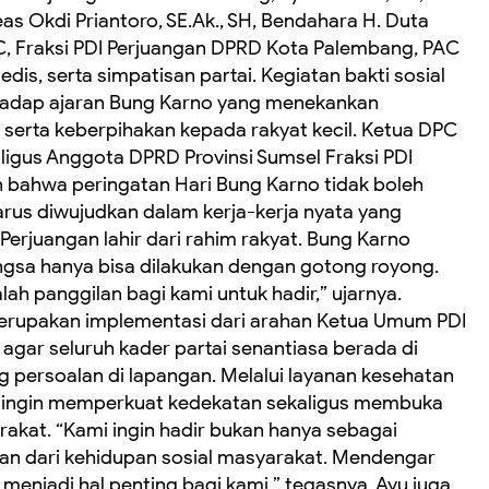
s Okdi Priantoro, SE.Ak., SH, Bendahara H. Duta
PC, Fraksi PDI Perjuangan DPRD Kota Palembang, PAC
dis, serta simpatisan partai. Kegiatan bakti sosial
hadap ajaran Bung Karno yang menekankan
erta keberpihakan kepada rakyat kecil. Ketua DPC
ligus Anggota DPRD Provinsi Sumsel Fraksi PDI
n bahwa peringatan Hari Bung Karno tidak boleh
arus diwujudkan dalam kerja-kerja nyata yang
Perjuangan lahir dari rahim rakyat. Bung Karno
a hanya bisa dilakukan dengan gotong royong.
alah panggilan bagi kami untuk hadir,” ujarnya.
merupakan implementasi dari arahan Ketua Umum PDI
agar seluruh kader partai senantiasa berada di
 persoalan di lapangan. Melalui layanan kesehatan
ya ingin memperkuat kedekatan sekaligus membuka
rakat. “Kami ingin hadir bukan hanya sebagai
agian dari kehidupan sosial masyarakat. Mendengar
enjadi hal penting bagi kami,” tegasnya. Ayu juga