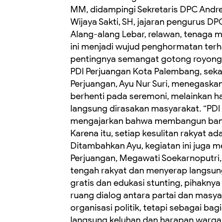
MM, didampingi Sekretaris DPC Andrea
Wijaya Sakti, SH, jajaran pengurus D
Alang-alang Lebar, relawan, tenaga me
ini menjadi wujud penghormatan ter
pentingnya semangat gotong royong s
PDI Perjuangan Kota Palembang, seka
Perjuangan, Ayu Nur Suri, menegaska
berhenti pada seremoni, melainkan h
langsung dirasakan masyarakat. “PDI 
mengajarkan bahwa membangun bangs
Karena itu, setiap kesulitan rakyat ad
Ditambahkan Ayu, kegiatan ini juga 
Perjuangan, Megawati Soekarnoputri, 
tengah rakyat dan menyerap langsung
gratis dan edukasi stunting, pihakn
ruang dialog antara partai dan masya
organisasi politik, tetapi sebagai b
langsung keluhan dan harapan warga m