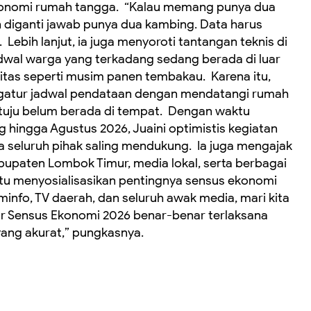
onomi rumah tangga. ‎ ‎“Kalau memang punya dua
h diganti jawab punya dua kambing. Data harus
 ‎Lebih lanjut, ia juga menyoroti tantangan teknis di
dwal warga yang terkadang sedang berada di luar
tas seperti musim panen tembakau. ‎ ‎Karena itu,
ngatur jadwal pendataan dengan mendatangi rumah
tuju belum berada di tempat. ‎ ‎Dengan waktu
 hingga Agustus 2026, Juaini optimistis kegiatan
a seluruh pihak saling mendukung. ‎ ‎Ia juga mengajak
bupaten Lombok Timur, media lokal, serta berbagai
tu menyosialisasikan pentingnya sensus ekonomi
ominfo, TV daerah, dan seluruh awak media, mari kita
ar Sensus Ekonomi 2026 benar-benar terlaksana
ang akurat,” pungkasnya.