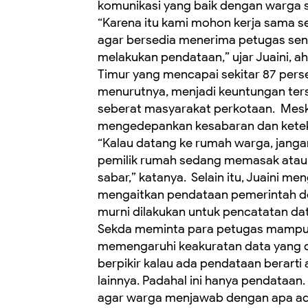
komunikasi yang baik dengan warga s
‎“Karena itu kami mohon kerja sama
agar bersedia menerima petugas sen
melakukan pendataan,” ujar Juaini, a
Timur yang mencapai sekitar 87 persen
menurutnya, menjadi keuntungan tersen
seberat masyarakat perkotaan. ‎ ‎Mes
mengedepankan kesabaran dan keteku
‎“Kalau datang ke rumah warga, jangan
pemilik rumah sedang memasak atau 
sabar,” katanya. ‎ ‎Selain itu, Juain
mengaitkan pendataan pemerintah de
murni dilakukan untuk pencatatan dat
‎Sekda meminta para petugas mampu 
memengaruhi keakuratan data yang d
berpikir kalau ada pendataan berart
lainnya. Padahal ini hanya pendataan.
agar warga menjawab dengan apa adan