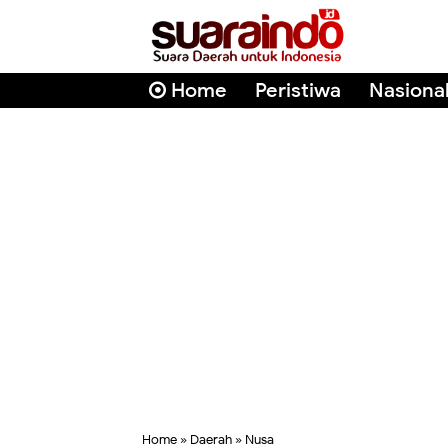
Home
Peristiwa
Nasiona
Home
»
Daerah
»
Nusa