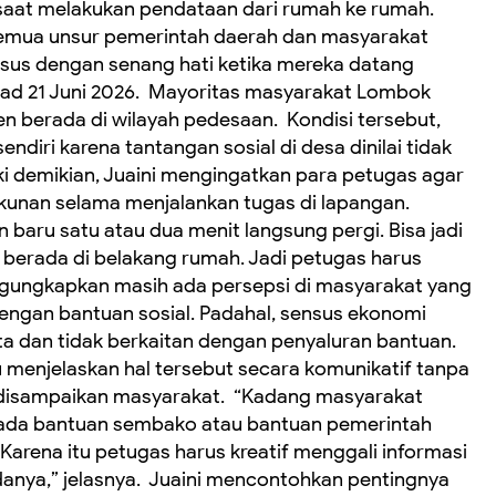
aat melakukan pendataan dari rumah ke rumah. ‎
 semua unsur pemerintah daerah dan masyarakat
sus dengan senang hati ketika mereka datang
had 21 Juni 2026. ‎ ‎Mayoritas masyarakat Lombok
 berada di wilayah pedesaan. ‎ ‎Kondisi tersebut,
diri karena tantangan sosial di desa dinilai tidak
ki demikian, Juaini mengingatkan para petugas agar
nan selama menjalankan tugas di lapangan. ‎
 baru satu atau dua menit langsung pergi. Bisa jadi
berada di belakang rumah. Jadi petugas harus
i mengungkapkan masih ada persepsi di masyarakat yang
ngan bantuan sosial. Padahal, sensus ekonomi
a dan tidak berkaitan dengan penyaluran bantuan. ‎
menjelaskan hal tersebut secara komunikatif tanpa
isampaikan masyarakat. ‎ ‎“Kadang masyarakat
i ada bantuan sembako atau bantuan pemerintah
 Karena itu petugas harus kreatif menggali informasi
ya,” jelasnya. ‎ ‎Juaini mencontohkan pentingnya