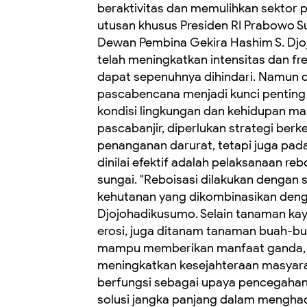
beraktivitas dan memulihkan sektor p
utusan khusus Presiden RI Prabowo Su
Dewan Pembina Gekira Hashim S. Dj
telah meningkatkan intensitas dan fr
dapat sepenuhnya dihindari. Namun d
pascabencana menjadi kunci pentin
kondisi lingkungan dan kehidupan 
pascabanjir, diperlukan strategi ber
penanganan darurat, tetapi juga pad
dinilai efektif adalah pelaksanaan re
sungai. "Reboisasi dilakukan dengan
kehutanan yang dikombinasikan denga
Djojohadikusumo. Selain tanaman ka
erosi, juga ditanam tanaman buah-bua
mampu memberikan manfaat ganda, ya
meningkatkan kesejahteraan masyaraka
berfungsi sebagai upaya pencegahan
solusi jangka panjang dalam menghad