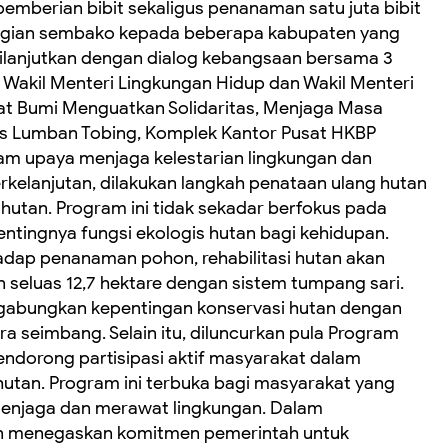
emberian bibit sekaligus penanaman satu juta bibit
agian sembako kepada beberapa kabupaten yang
ilanjutkan dengan dialog kebangsaan bersama 3
 Wakil Menteri Lingkungan Hidup dan Wakil Menteri
t Bumi Menguatkan Solidaritas, Menjaga Masa
s Lumban Tobing, Komplek Kantor Pusat HKBP
alam upaya menjaga kelestarian lingkungan dan
rkelanjutan, dilakukan langkah penataan ulang hutan
 hutan. Program ini tidak sekadar berfokus pada
ntingnya fungsi ekologis hutan bagi kehidupan.
adap penanaman pohon, rehabilitasi hutan akan
n seluas 12,7 hektare dengan sistem tumpang sari.
abungkan kepentingan konservasi hutan dengan
 seimbang. Selain itu, diluncurkan pula Program
endorong partisipasi aktif masyarakat dalam
utan. Program ini terbuka bagi masyarakat yang
menjaga dan merawat lingkungan. Dalam
an menegaskan komitmen pemerintah untuk