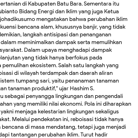
ertanian di Kabupaten Batu Bara. Sementara itu
bianto Bidang Energi dan Iklim yang juga Ketua
ojohadikusumo mengatakan bahwa perubahan iklim
ekuensi bencana alam, khususnya banjir, yang tidak
emikian, langkah antisipasi dan penanganan
g dalam meminimalkan dampak serta memulihkan
masyarakat. Dalam upaya menghadapi dampak
kelanjutan yang tidak hanya berfokus pada
a pemulihan ekosistem. Salah satu langkah yang
boisasi di wilayah terdampak dan daerah aliran
 sistem tumpang sari, yaitu penanaman tanaman
n tanaman produktif," ujar Hashim S.
yu sebagai penyangga lingkungan dan pengendali
han yang memiliki nilai ekonomi. Pola ini diharapkan
kni menjaga kelestarian lingkungan sekaligus
t. Melalui pendekatan ini, reboisasi tidak hanya
 bencana di masa mendatang, tetapi juga menjadi
api tantangan perubahan iklim. Turut hadir