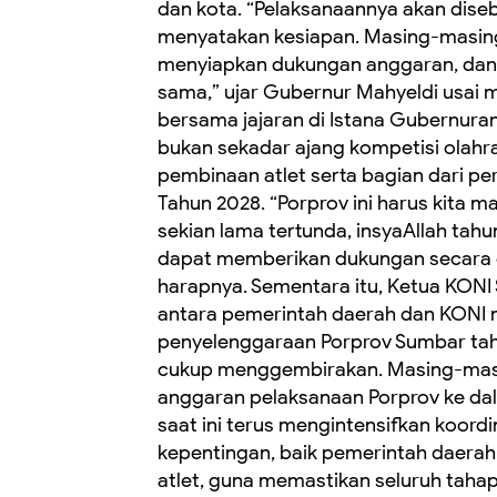
dan kota. “Pelaksanaannya akan dise
menyatakan kesiapan. Masing-masin
menyiapkan dukungan anggaran, dan d
sama,” ujar Gubernur Mahyeldi usai
bersama jajaran di Istana Gubernura
bukan sekadar ajang kompetisi olahr
pembinaan atlet serta bagian dari p
Tahun 2028. “Porprov ini harus kita m
sekian lama tertunda, insyaAllah tahu
dapat memberikan dukungan secara o
harapnya. Sementara itu, Ketua KON
antara pemerintah daerah dan KONI
penyelenggaraan Porprov Sumbar tahun
cukup menggembirakan. Masing-mas
anggaran pelaksanaan Porprov ke da
saat ini terus mengintensifkan koor
kepentingan, baik pemerintah daera
atlet, guna memastikan seluruh tahap