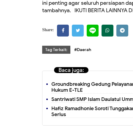
ini penting agar seluruh persiapan da
tambahnya. IKUTI BERITA LAINNYA D
Share:
Tag Terkait:
#Daerah
Baca juga:
Groundbreaking Gedung Pelayanan
Hukum E-TLE
Santriwati SMP Islam Daulatul Umm
Hafiz Ramadhonie Soroti Tunggakan
Serius