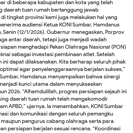
bar di beberapa kabupaten dan kota yang telah
g daerah tuan rumah bertanggung jawab
i tingkat provinsi kami juga melakukan hal yang
 menerima audiensi Ketua KONI Sumbar, Hamdanus
n, Senin (12/1/2026). Gubernur menegaskan, Porprov
aga antar daerah, tetapi juga menjadi wadah
ersiapan menghadapi Pekan Olahraga Nasional (PON)
aknai sebagai investasi pembinaan atlet. Setelah
n ini dapat dilaksanakan. Kita berharap seluruh pihak
ptimal agar penyelenggaraannya berjalan sukses,”
I Sumbar, Hamdanus menyampaikan bahwa sinergi
 menjadi kunci utama dalam menyukseskan
 2026. “Alhamdulillah, progres persiapan sejauh ini
ing daerah tuan rumah telah mengakomodir
lam APBD,” ujarnya. Ia menambahkan, KONI Sumbar
dinasi dan komunikasi dengan seluruh pemangku
h maupun pengurus cabang olahraga serta para
an persiapan berjalan sesuai rencana. “Koordinasi