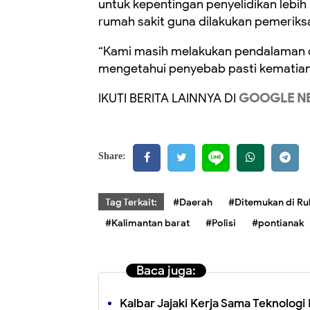
untuk kepentingan penyelidikan lebih 
rumah sakit guna dilakukan pemerik
“Kami masih melakukan pendalaman 
mengetahui penyebab pasti kematian
IKUTI BERITA LAINNYA DI
GOOGLE N
Share:
Tag Terkait:
#Daerah
#Ditemukan di Ru
#Kalimantan barat
#Polisi
#pontianak
Baca juga:
Kalbar Jajaki Kerja Sama Teknolog