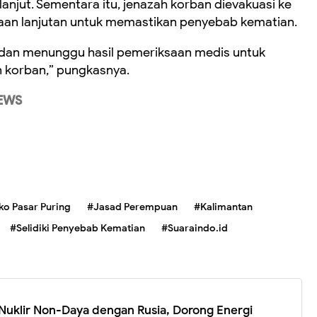
lanjut. Sementara itu, jenazah korban dievakuasi ke
saan lanjutan untuk memastikan penyebab kematian.
dan menunggu hasil pemeriksaan medis untuk
 korban,” pungkasnya.
EWS
ko Pasar Puring
#Jasad Perempuan
#Kalimantan
#Selidiki Penyebab Kematian
#Suaraindo.id
i Nuklir Non-Daya dengan Rusia, Dorong Energi