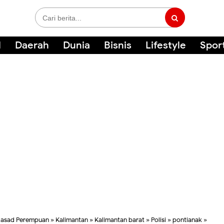
l
Daerah
Dunia
Bisnis
Lifestyle
Spor
Jasad Perempuan
»
Kalimantan
»
Kalimantan barat
»
Polisi
»
pontianak
»