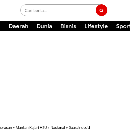
l
Daerah
Dunia
Bisnis
Lifestyle
Spor
erasan
»
Mantan Kajari HSU
»
Nasional
»
Suaraindo.id