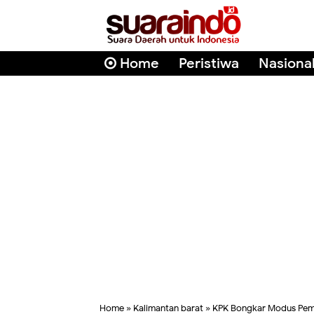
Home
Peristiwa
Nasiona
Home
»
Kalimantan barat
»
KPK Bongkar Modus Pem