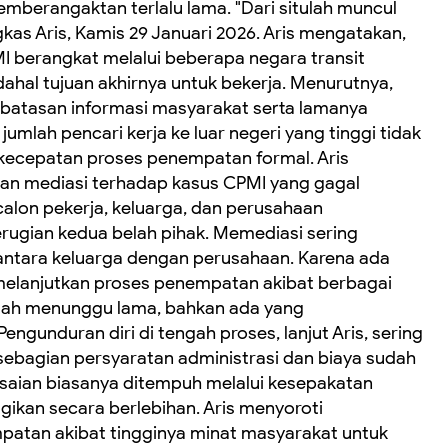
berangaktan terlalu lama. "Dari situlah muncul
kas Aris, Kamis 29 Januari 2026. ‎Aris mengatakan,
I berangkat melalui beberapa negara transit
al tujuan akhirnya untuk bekerja. ‎Menurutnya,
atasan informasi masyarakat serta lamanya
 jumlah pencari kerja ke luar negeri yang tinggi tidak
ecepatan proses penempatan formal. ‎Aris
kan mediasi terhadap kasus CPMI yang gagal
calon pekerja, keluarga, dan perusahaan
ugian kedua belah pihak. ‎Memediasi sering
al antara keluarga dengan perusahaan. Karena ada
elanjutkan proses penempatan akibat berbagai
dah menunggu lama, bahkan ada yang
engunduran diri di tengah proses, lanjut Aris, sering
ebagian persyaratan administrasi dan biaya sudah
elesaian biasanya ditempuh melalui kesepakatan
ugikan secara berlebihan. ‎Aris menyoroti
atan akibat tingginya minat masyarakat untuk