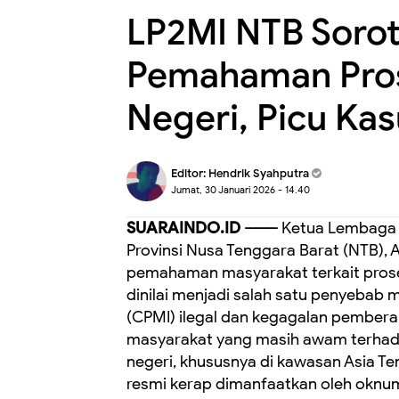
LP2MI NTB Soro
Pemahaman Pros
Negeri, Picu Kas
Editor:
Hendrik Syahputra
Jumat, 30 Januari 2026 - 14.40
SUARAINDO.ID ------
Ketua Lembaga P
Provinsi Nusa Tenggara Barat (NTB),
pemahaman masyarakat terkait prosedu
dinilai menjadi salah satu penyebab 
(CPMI) ilegal dan kegagalan pembera
masyarakat yang masih awam terhada
negeri, khususnya di kawasan Asia Te
resmi kerap dimanfaatkan oleh oknum