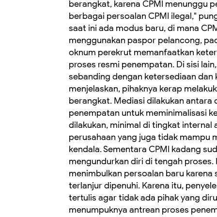
berangkat, karena CPMI menunggu pem
berbagai persoalan CPMI ilegal," pung
saat ini ada modus baru, di mana CPM
menggunakan paspor pelancong, padah
oknum perekrut memanfaatkan keterb
proses resmi penempatan. Di sisi lain,
sebanding dengan ketersediaan dan k
menjelaskan, pihaknya kerap melaku
berangkat. Mediasi dilakukan antara 
penempatan untuk meminimalisasi ker
dilakukan, minimal di tingkat intern
perusahaan yang juga tidak mampu m
kendala. Sementara CPMI kadang su
mengundurkan diri di tengah proses. ‎P
menimbulkan persoalan baru karena s
terlanjur dipenuhi. Karena itu, peny
tertulis agar tidak ada pihak yang dir
menumpuknya antrean proses penemp