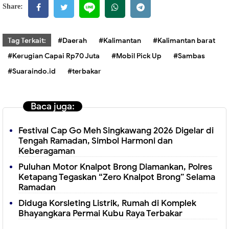
Share:
Tag Terkait:
#Daerah
#Kalimantan
#Kalimantan barat
#Kerugian Capai Rp70 Juta
#Mobil Pick Up
#Sambas
#Suaraindo.id
#terbakar
Baca juga:
Festival Cap Go Meh Singkawang 2026 Digelar di
Tengah Ramadan, Simbol Harmoni dan
Keberagaman
Puluhan Motor Knalpot Brong Diamankan, Polres
Ketapang Tegaskan “Zero Knalpot Brong” Selama
Ramadan
Diduga Korsleting Listrik, Rumah di Komplek
Bhayangkara Permai Kubu Raya Terbakar