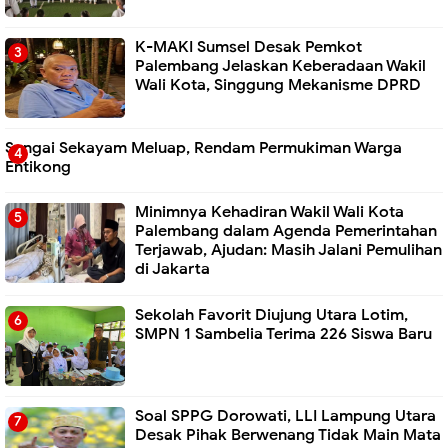
K-MAKI Sumsel Desak Pemkot
Palembang Jelaskan Keberadaan Wakil
Wali Kota, Singgung Mekanisme DPRD
Sungai Sekayam Meluap, Rendam Permukiman Warga
Entikong
Minimnya Kehadiran Wakil Wali Kota
Palembang dalam Agenda Pemerintahan
Terjawab, Ajudan: Masih Jalani Pemulihan
di Jakarta
Sekolah Favorit Diujung Utara Lotim,
SMPN 1 Sambelia Terima 226 Siswa Baru ‎
Soal SPPG Dorowati, LLI Lampung Utara
Desak Pihak Berwenang Tidak Main Mata