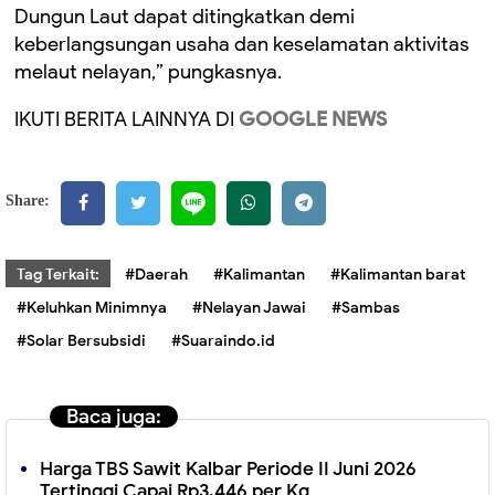
Dungun Laut dapat ditingkatkan demi
keberlangsungan usaha dan keselamatan aktivitas
melaut nelayan,” pungkasnya.
IKUTI BERITA LAINNYA DI
GOOGLE NEWS
Share:
Tag Terkait:
#Daerah
#Kalimantan
#Kalimantan barat
#Keluhkan Minimnya
#Nelayan Jawai
#Sambas
#Solar Bersubsidi
#Suaraindo.id
Baca juga:
Harga TBS Sawit Kalbar Periode II Juni 2026
Tertinggi Capai Rp3.446 per Kg