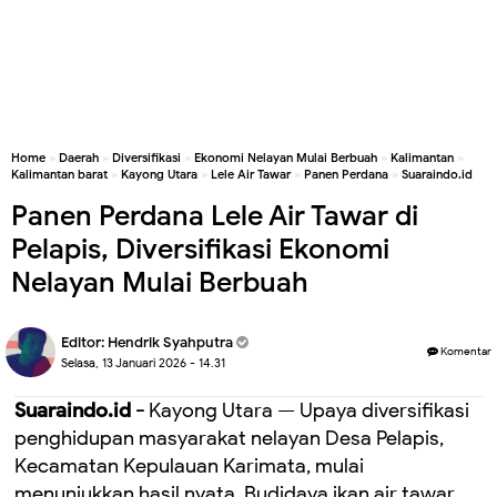
Home
»
Daerah
»
Diversifikasi
»
Ekonomi Nelayan Mulai Berbuah
»
Kalimantan
»
Kalimantan barat
»
Kayong Utara
»
Lele Air Tawar
»
Panen Perdana
»
Suaraindo.id
Panen Perdana Lele Air Tawar di
Pelapis, Diversifikasi Ekonomi
Nelayan Mulai Berbuah
Editor:
Hendrik Syahputra
Komentar
Selasa, 13 Januari 2026 - 14.31
Suaraindo.id -
Kayong Utara — Upaya diversifikasi
penghidupan masyarakat nelayan Desa Pelapis,
Kecamatan Kepulauan Karimata, mulai
menunjukkan hasil nyata. Budidaya ikan air tawar