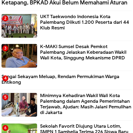
Ketapang, BPKAD Akui Belum Memahami Aturan
UKT Taekwondo Indonesia Kota
Palembang Diikuti 1.200 Peserta dari 44
Klub Resmi
K-MAKI Sumsel Desak Pemkot
Palembang Jelaskan Keberadaan Wakil
Wali Kota, Singgung Mekanisme DPRD
Sungai Sekayam Meluap, Rendam Permukiman Warga
Entikong
Minimnya Kehadiran Wakil Wali Kota
Palembang dalam Agenda Pemerintahan
Terjawab, Ajudan: Masih Jalani Pemulihan
di Jakarta
Sekolah Favorit Diujung Utara Lotim,
SMPN 1 Sambelia Terima 226 Siswa Baru ‎