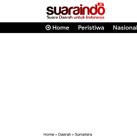
Home
Peristiwa
Nasiona
Home
»
Daerah
»
Sumatera