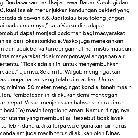
. Berdasarkan hasil kajian awal Badan Geologi dan
), kualitas air menunjukkan kandungan bakteri yang
i berada di bawah 6,5. Jadi kalau bisa tolong jangan
ngai pada umumnya,” kata Vasko di hadapan
 tersebut dapat menjadi pedoman bagi masyarakat
n air dari lokasi sinkhole. Vasko juga menekankan
m dan tidak berkaitan dengan hal-hal mistis maupun
inta masyarakat tidak mempercayai anggapan air
tertentu. “Tidak ada air ini untuk menyembuhkan
ak ada,” ujarnya. Selain itu, Wagub mengingatkan
as pengamanan yang telah ditetapkan. Untuk
ang minimal 50 meter, mengingat kondisi tanah masih
utan. Pembatasan ini dilakukan demi mencegah
ngan cepat, Vasko menjelaskan bahwa secara kimia,
an besi (Fe) masih tergolong aman. Namun, tingginya
ktor utama yang membuat air tersebut tidak layak
erlebih dahulu. Jika terpaksa digunakan, air harus
h mendalam juga masih terus dilakukan oleh Dinas