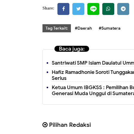
Share:
Tag Terkait:
#Daerah
#Sumatera
Baca juga:
Santriwati SMP Islam Daulatul Umm
Hafiz Ramadhonie Soroti Tunggakan
Serius
Ketua Umum IBGKSS : Pemilihan Bu
Generasi Muda Unggul di Sumatera
Pilihan Redaksi