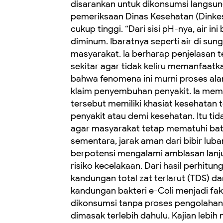
disarankan untuk dikonsumsi langsung
pemeriksaan Dinas Kesehatan (Dinkes
cukup tinggi. “Dari sisi pH-nya, air in
diminum. Ibaratnya seperti air di su
masyarakat. Ia berharap penjelasan
sekitar agar tidak keliru memanfaatka
bahwa fenomena ini murni proses ala
klaim penyembuhan penyakit. Ia mem
tersebut memiliki khasiat kesehatan 
penyakit atau demi kesehatan. Itu tid
agar masyarakat tetap mematuhi bat
sementara, jarak aman dari bibir lub
berpotensi mengalami amblasan lanj
risiko kecelakaan. Dari hasil perhitu
kandungan total zat terlarut (TDS) d
kandungan bakteri e-Coli menjadi fa
dikonsumsi tanpa proses pengolahan t
dimasak terlebih dahulu. Kajian lebi