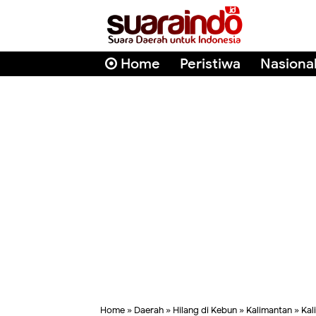
Home
Peristiwa
Nasiona
Home
»
Daerah
»
Hilang di Kebun
»
Kalimantan
»
Kal