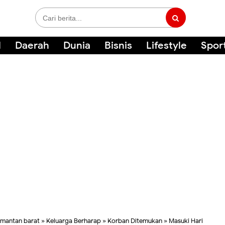
l
Daerah
Dunia
Bisnis
Lifestyle
Spor
imantan barat
»
Keluarga Berharap
»
Korban Ditemukan
»
Masuki Hari