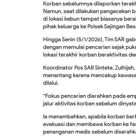
Korban sebelumnya dilaporkan terakhi
Namun, saat dilakukan pengecekan b
di lokasi kebun tempat biasanya berak
pihak keluarga ke Polsek Sajingan B
Hingga Senin (5/1/2026), Tim SAR ga
dengan memulai pencarian sejak pukul
lokasi terakhir korban beraktivitas de
Koordinator Pos SAR Sintete, Zulhi
menantang karena mencakup kawasan 
dilalui.
“Fokus pencarian diarahkan pada emp
jalur aktivitas korban sebelum dinyatak
Ia menambahkan, apabila korban berh
evakuasi dan membawa korban ke fas
penanganan medis sebelum diserahka