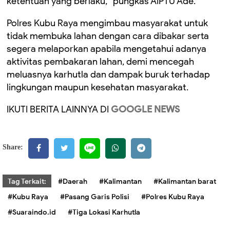
ketentuan yang berlaku,” pungkas AIPTU Ade.
Polres Kubu Raya mengimbau masyarakat untuk
tidak membuka lahan dengan cara dibakar serta
segera melaporkan apabila mengetahui adanya
aktivitas pembakaran lahan, demi mencegah
meluasnya karhutla dan dampak buruk terhadap
lingkungan maupun kesehatan masyarakat.
IKUTI BERITA LAINNYA DI
GOOGLE NEWS
Share:
Tag Terkait:
#Daerah
#Kalimantan
#Kalimantan barat
#Kubu Raya
#Pasang Garis Polisi
#Polres Kubu Raya
#Suaraindo.id
#Tiga Lokasi Karhutla