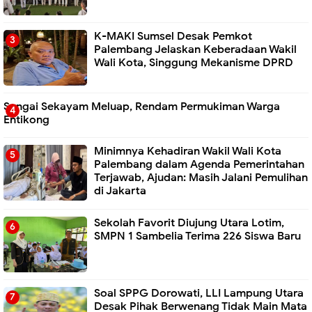
K-MAKI Sumsel Desak Pemkot
Palembang Jelaskan Keberadaan Wakil
Wali Kota, Singgung Mekanisme DPRD
Sungai Sekayam Meluap, Rendam Permukiman Warga
Entikong
Minimnya Kehadiran Wakil Wali Kota
Palembang dalam Agenda Pemerintahan
Terjawab, Ajudan: Masih Jalani Pemulihan
di Jakarta
Sekolah Favorit Diujung Utara Lotim,
SMPN 1 Sambelia Terima 226 Siswa Baru ‎
Soal SPPG Dorowati, LLI Lampung Utara
Desak Pihak Berwenang Tidak Main Mata