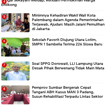
Sungai Sekayam Meluap, Rendam Permukiman Warga
Entikong
Minimnya Kehadiran Wakil Wali Kota
Palembang dalam Agenda Pemerintahan
Terjawab, Ajudan: Masih Jalani Pemulihan
di Jakarta
Sekolah Favorit Diujung Utara Lotim,
SMPN 1 Sambelia Terima 226 Siswa Baru ‎
Soal SPPG Dorowati, LLI Lampung Utara
Desak Pihak Berwenang Tidak Main Mata
Pemprov Sumbar Bergerak Cepat
Tangani ABH Kasus MAN 3 Padang,
Susun Rehabilitasi Terpadu Lintas Sektor