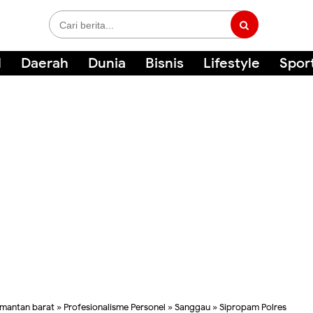
l
Daerah
Dunia
Bisnis
Lifestyle
Spor
imantan barat
»
Profesionalisme Personel
»
Sanggau
»
Sipropam Polres