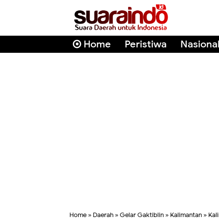
Home
Peristiwa
Nasiona
Home
»
Daerah
»
Gelar Gaktiblin
»
Kalimantan
»
Kal