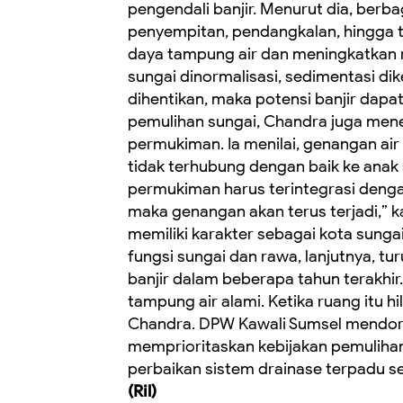
pengendali banjir. Menurut dia, berb
penyempitan, pendangkalan, hingga 
daya tampung air dan meningkatkan ris
sungai dinormalisasi, sedimentasi dike
dihentikan, maka potensi banjir dapat 
pemulihan sungai, Chandra juga men
permukiman. Ia menilai, genangan air
tidak terhubung dengan baik ke anak
permukiman harus terintegrasi dengan 
maka genangan akan terus terjadi,”
memiliki karakter sebagai kota sung
fungsi sungai dan rawa, lanjutnya, t
banjir dalam beberapa tahun terakhir
tampung air alami. Ketika ruang itu h
Chandra. DPW Kawali Sumsel mendor
memprioritaskan kebijakan pemulihan
perbaikan sistem drainase terpadu se
(Ril)