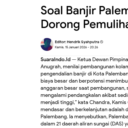
Soal Banjir Pal
Dorong Pemulih
Editor:
Hendrik Syahputra
Kamis, 15 Januari 2026 - 20.26
SuaraIndo.Id
— Ketua Dewan Pimpinan
Anugrah, menilai pembangunan kolam
pengendalian banjir di Kota Palemb
biaya besar dan berpotensi menimbul
anggaran besar saat pembangunan, s
mengalami pendangkalan akibat sedi
menjadi tinggi,” kata Chandra, Kamis
mendasar dan berkelanjutan adalah 
Palembang. Ia menyebutkan, Palemban
dalam 21 daerah aliran sungai (DAS) 