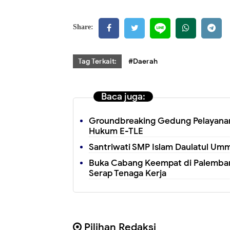
Share:
Tag Terkait:
#Daerah
Baca juga:
Groundbreaking Gedung Pelayanan
Hukum E-TLE
Santriwati SMP Islam Daulatul Umm
Buka Cabang Keempat di Palembang
Serap Tenaga Kerja
Pilihan Redaksi