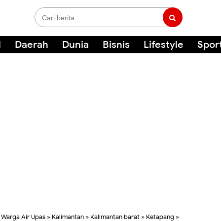
l
Daerah
Dunia
Bisnis
Lifestyle
Spor
 Warga Air Upas
»
Kalimantan
»
Kalimantan barat
»
Ketapang
»