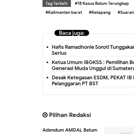
Tag Terkait:
#18 Kasus Belum Terungkap
#Kalimantan barat
#Ketapang
#Suarai
Baca juga:
Hafis Ramadhonie Soroti Tunggakan
Serius
Ketua Umum IBGKSS : Pemilihan Bu
Generasi Muda Unggul di Sumatera
Desak Ketegasan ESDM, PEKAT IB B
Pelanggaran PT BST
Pilihan Redaksi
Adendum AMDAL Belum