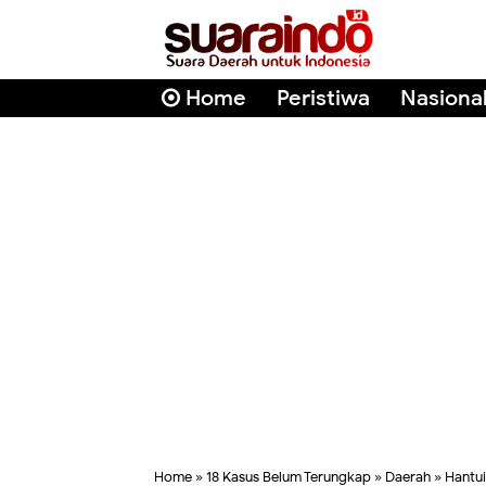
Home
Peristiwa
Nasiona
Home
»
18 Kasus Belum Terungkap
»
Daerah
»
Hantui