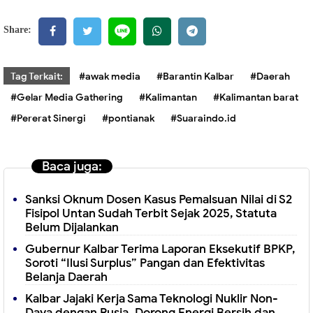
Share:
Tag Terkait:
#awak media
#Barantin Kalbar
#Daerah
#Gelar Media Gathering
#Kalimantan
#Kalimantan barat
#Pererat Sinergi
#pontianak
#Suaraindo.id
Baca juga:
Sanksi Oknum Dosen Kasus Pemalsuan Nilai di S2
Fisipol Untan Sudah Terbit Sejak 2025, Statuta
Belum Dijalankan
Gubernur Kalbar Terima Laporan Eksekutif BPKP,
Soroti “Ilusi Surplus” Pangan dan Efektivitas
Belanja Daerah
Kalbar Jajaki Kerja Sama Teknologi Nuklir Non-
Daya dengan Rusia, Dorong Energi Bersih dan