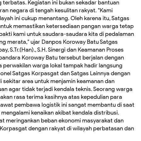
 terbatas. Kegiatan ini bukan sekadar bantuan
ran negara di tengah kesulitan rakyat. "Kami
layah ini cukup menantang. Oleh karena itu, Satgas
 untuk memastikan ketersediaan pangan warga tetap
n bakti kami untuk saudara-saudara kita di pedalaman
ng merata," ujar Danpos Koroway Batu Satgas
y, S.Tr.(Han)., S.H. Sinergi dan Keamanan Proses
n bandara Koroway Batu tersebut berjalan dengan
 perwakilan warga lokal tampak hadir langsung
sonel Satgas Korpasgat dan Satgas Lainnya dengan
di sekitar area untuk menjamin keamanan dan
an agar tidak terjadi kendala teknis. Seorang warga
kan rasa terima kasihnya atas kepedulian para
sawat pembawa logistik ini sangat membantu di saat
 mengalami kenaikan akibat kendala distribusi.
apat meringankan beban ekonomi masyarakat dan
orpasgat dengan rakyat di wilayah perbatasan dan