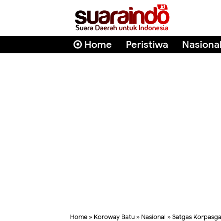
Home
Peristiwa
Nasiona
Home
»
Koroway Batu
»
Nasional
»
Satgas Korpasga