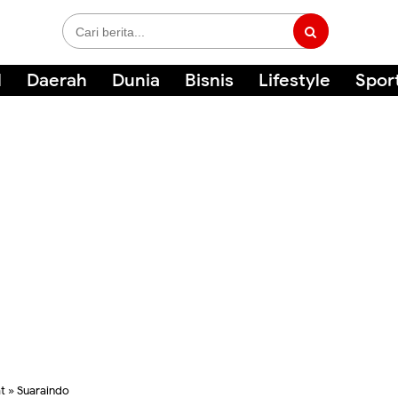
l
Daerah
Dunia
Bisnis
Lifestyle
Spor
t
»
Suaraindo