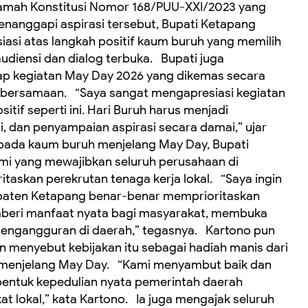
mah Konstitusi Nomor 168/PUU-XXI/2023 yang
nanggapi aspirasi tersebut, Bupati Ketapang
asi atas langkah positif kaum buruh yang memilih
audiensi dan dialog terbuka. Bupati juga
p kegiatan May Day 2026 yang dikemas secara
bersamaan. “Saya sangat mengapresiasi kegiatan
tif seperti ini. Hari Buruh harus menjadi
 dan penyampaian aspirasi secara damai,” ujar
epada kaum buruh menjelang May Day, Bupati
mi yang mewajibkan seluruh perusahaan di
askan perekrutan tenaga kerja lokal. “Saya ingin
paten Ketapang benar-benar memprioritaskan
emberi manfaat nyata bagi masyarakat, membuka
pengangguran di daerah,” tegasnya. Kartono pun
 menyebut kebijakan itu sebagai hadiah manis dari
 menjelang May Day. “Kami menyambut baik dan
i bentuk kepedulian nyata pemerintah daerah
t lokal,” kata Kartono. Ia juga mengajak seluruh