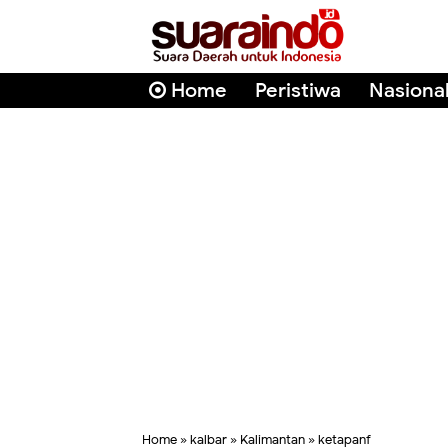
Home
Peristiwa
Nasiona
Home
»
kalbar
»
Kalimantan
»
ketapanf