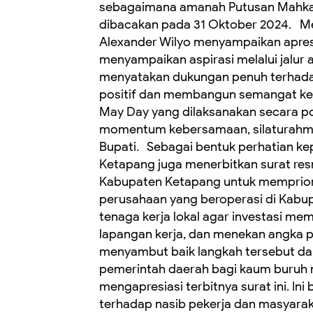
sebagaimana amanah Putusan Mahka
dibacakan pada 31 Oktober 2024. Me
Alexander Wilyo menyampaikan apresi
menyampaikan aspirasi melalui jalur 
menyatakan dukungan penuh terhada
positif dan membangun semangat ke
May Day yang dilaksanakan secara posi
momentum kebersamaan, silaturahmi,
Bupati. Sebagai bentuk perhatian k
Ketapang juga menerbitkan surat res
Kabupaten Ketapang untuk mempriorit
perusahaan yang beroperasi di Kabu
tenaga kerja lokal agar investasi m
lapangan kerja, dan menekan angka 
menyambut baik langkah tersebut dan
pemerintah daerah bagi kaum buruh
mengapresiasi terbitnya surat ini. In
terhadap nasib pekerja dan masyaraka