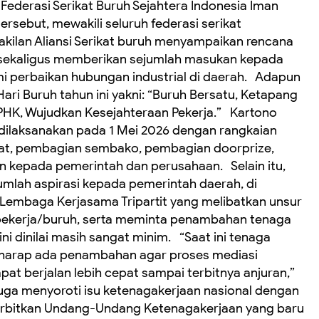
 Federasi Serikat Buruh Sejahtera Indonesia Iman
rsebut, mewakili seluruh federasi serikat
akilan Aliansi Serikat buruh menyampaikan rencana
 sekaligus memberikan sejumlah masukan kepada
 perbaikan hubungan industrial di daerah. Adapun
ri Buruh tahun ini yakni: “Buruh Bersatu, Ketapang
 PHK, Wujudkan Kesejahteraan Pekerja.” Kartono
dilaksanakan pada 1 Mei 2026 dengan rangkaian
hat, pembagian sembako, pembagian doorprize,
 kepada pemerintah dan perusahaan. Selain itu,
umlah aspirasi kepada pemerintah daerah, di
embaga Kerjasama Tripartit yang melibatkan unsur
 pekerja/buruh, serta meminta penambahan tenaga
i dinilai masih sangat minim. “Saat ini tenaga
rharap ada penambahan agar proses mediasi
at berjalan lebih cepat sampai terbitnya anjuran,”
juga menyoroti isu ketenagakerjaan nasional dengan
rbitkan Undang-Undang Ketenagakerjaan yang baru