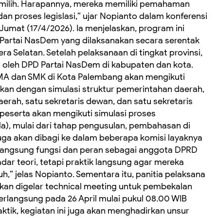
milih. Harapannya, mereka memiliki pemahaman
an proses legislasi,” ujar Nopianto dalam konferensi
umat (17/4/2026). Ia menjelaskan, program ini
P Partai NasDem yang dilaksanakan secara serentak
ra Selatan. Setelah pelaksanaan di tingkat provinsi,
n oleh DPD Partai NasDem di kabupaten dan kota.
SMA dan SMK di Kota Palembang akan mengikuti
aikan dengan simulasi struktur pemerintahan daerah,
erah, satu sekretaris dewan, dan satu sekretaris
peserta akan mengikuti simulasi proses
), mulai dari tahap pengusulan, pembahasan di
uga akan dibagi ke dalam beberapa komisi layaknya
langsung fungsi dan peran sebagai anggota DPRD
dar teori, tetapi praktik langsung agar mereka
h,” jelas Nopianto. Sementara itu, panitia pelaksana
an digelar technical meeting untuk pembekalan
erlangsung pada 26 April mulai pukul 08.00 WIB
raktik, kegiatan ini juga akan menghadirkan unsur