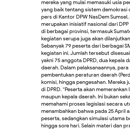
mereka yang mulai memasuki usia pe
yang baik tentang sistem demokrasi d
pers di Kantor DPW NasDem Sumsel, J
merupakan inisiatif nasional dari DP
di berbagai provinsi, termasuk Sumate
kegiatan serupa juga akan dilanjutka
Sebanyak 79 peserta dari berbagai 
kegiatan ini. Jumlah tersebut disesu
yakni 75 anggota DPRD, dua kepala da
daerah. Dalam pelaksanaannya, para 
pembentukan peraturan daerah (Perda
komisi, hingga pengesahan. Mereka j
di DPRD. “Peserta akan memerankan 
maupun kepala daerah. Ini bukan seka
memahami proses legislasi secara utu
menambahkan bahwa pada 25 April ak
peserta, sedangkan simulasi utama b
hingga sore hari. Selain materi dan p