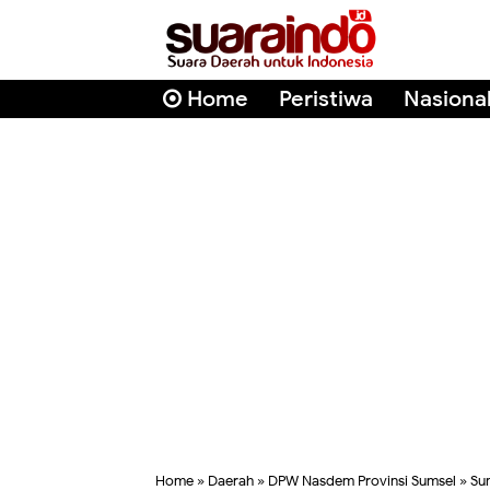
Home
Peristiwa
Nasiona
Home
»
Daerah
»
DPW Nasdem Provinsi Sumsel
»
Su