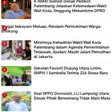
K-MAKI Sumsel Desak Pemkot
Palembang Jelaskan Keberadaan Wakil
Wali Kota, Singgung Mekanisme DPRD
Sungai Sekayam Meluap, Rendam Permukiman Warga
Entikong
Minimnya Kehadiran Wakil Wali Kota
Palembang dalam Agenda Pemerintahan
Terjawab, Ajudan: Masih Jalani Pemulihan
di Jakarta
Sekolah Favorit Diujung Utara Lotim,
SMPN 1 Sambelia Terima 226 Siswa Baru ‎
Soal SPPG Dorowati, LLI Lampung Utara
Desak Pihak Berwenang Tidak Main Mata