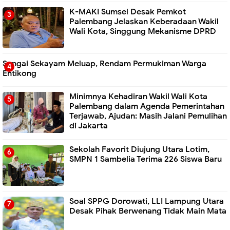
K-MAKI Sumsel Desak Pemkot
Palembang Jelaskan Keberadaan Wakil
Wali Kota, Singgung Mekanisme DPRD
Sungai Sekayam Meluap, Rendam Permukiman Warga
Entikong
Minimnya Kehadiran Wakil Wali Kota
Palembang dalam Agenda Pemerintahan
Terjawab, Ajudan: Masih Jalani Pemulihan
di Jakarta
Sekolah Favorit Diujung Utara Lotim,
SMPN 1 Sambelia Terima 226 Siswa Baru ‎
Soal SPPG Dorowati, LLI Lampung Utara
Desak Pihak Berwenang Tidak Main Mata