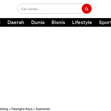
l
Daerah
Dunia
Bisnis
Lifestyle
Spor
alteng
»
Palangka Raya
»
Suaraindo