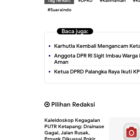
Tag Terkait:
#DPRD
#Kalimantan
#Ka
#Suaraindo
Baca juga:
Karhutla Kembali Mengancam Ketapa
Anggota DPR RI Sigit Imbau Warga 
Aman
Ketua DPRD Palangka Raya Ikuti K
Pilihan Redaksi
Kaleidoskop Kegagalan
PUTR Ketapang: Drainase
Gagal, Jalan Rusak,
Proyek Dikuasai Pokir