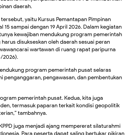
pinan daerah.
et tersebut, yaitu Kursus Pemantapan Pimpinan
l 15 sampai dengan 19 April 2026. Dalam kegiatan
 satunya kewajiban mendukung program pemerintah
 harus disukseskan oleh daerah sesuai peran
iwawancarai wartawan di ruang rapat paripurna
/2026).
endukung program pemerintah pusat selaras
yakni penganggaran, pengawasan, dan pembentukan
rogram pemerintah pusat. Kedua, kita juga
en, termasuk paparan terkait kondisi geopolitik
terian,” tambahnya.
n KPPD juga menjadi ajang mempererat silaturahmi
donesia. Para peserta dapat saling bertukar pikiran