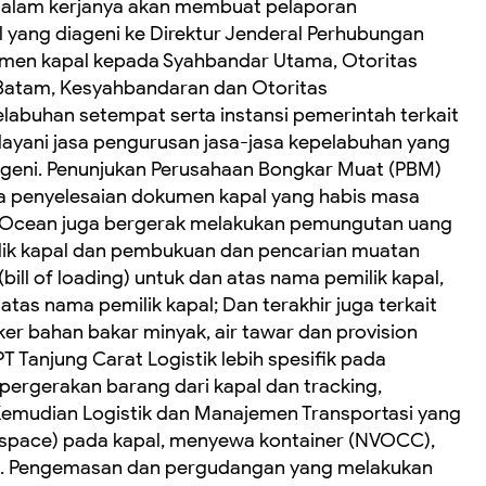
i dalam kerjanya akan membuat pelaporan
yang diageni ke Direktur Jenderal Perhubungan
kumen kapal kepada Syahbandar Utama, Otoritas
Batam, Kesyahbandaran dan Otoritas
labuhan setempat serta instansi pemerintah terkait
melayani jasa pengurusan jasa-jasa kepelabuhan yang
ageni. ‎Penunjukan Perusahaan Bongkar Muat (PBM)
rta penyelesaian dokumen kapal yang habis masa
. ‎Ocean juga bergerak melakukan pemungutan uang
ilik kapal dan pembukuan dan pencarian muatan
bill of loading) untuk dan atas nama pemilik kapal,
atas nama pemilik kapal; ‎Dan terakhir juga terkait
er bahan bakar minyak, air tawar dan provision
T Tanjung Carat Logistik lebih spesifik pada
ergerakan barang dari kapal dan tracking,
‎Kemudian Logistik dan Manajemen Transportasi yang
space) pada kapal, menyewa kontainer (NVOCC),
.‎ ‎Pengemasan dan pergudangan yang melakukan