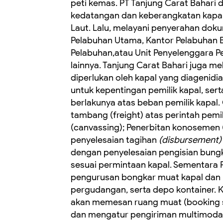
peti kemas. ‎PT Tanjung Carat Bahar
kedatangan dan keberangkatan kapal 
Laut. ‎Lalu, melayani penyerahan do
Pelabuhan Utama, Kantor Pelabuhan 
Pelabuhan,atau Unit Penyelenggara Pe
lainnya. ‎Tanjung Carat Bahari juga 
diperlukan oleh kapal yang diagenidi
untuk kepentingan pemilik kapal, se
berlakunya atas beban pemilik kapal
tambang (freight) atas perintah pem
(canvassing); ‎Penerbitan konosemen (
penyelesaian tagihan
(disbursement)
dengan penyelesaian pengisian bungk
sesuai permintaan kapal. ‎Sementara P
pengurusan bongkar muat kapal dan p
pergudangan, serta depo kontainer. 
akan memesan ruang muat (booking 
dan mengatur pengiriman multimoda