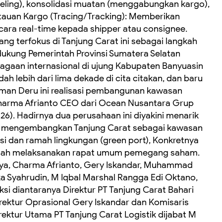
beling), konsolidasi muatan (menggabungkan kargo),
auan Kargo (Tracing/Tracking): Memberikan
cara real-time kepada shipper atau consignee.
g terfokus di Tanjung Carat ini sebagai langkah
kung Pemerintah Provinsi Sumatera Selatan
agaan internasional di ujung Kabupaten Banyuasin
udah lebih dari lima dekade di cita citakan, dan baru
an Deru ini realisasi pembangunan kawasan
harma Afrianto CEO dari Ocean Nusantara Grup
6). ‎Hadirnya dua perusahaan ini diyakini menarik
tri mengembangkan Tanjung Carat sebagai kawasan
si dan ramah lingkungan (green port), ‎Konkretnya
telah melaksanakan rapat umum pemegang saham.
ya, Charma Afrianto, Gery Iskandar, Muhammad
Eka Syahrudin, M Iqbal Marshal Rangga Edi Oktano,
ksi diantaranya Direktur PT Tanjung Carat Bahari
irektur Oprasional Gery Iskandar dan Komisaris
ektur Utama PT Tanjung Carat Logistik dijabat M