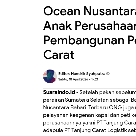
‎Ocean Nusantar
Anak Perusahaa
Pembangunan Pe
Carat
Editor:
Hendrik Syahputra
Sabtu, 18 April 2026 - 17.21
SuaraIndo.Id
- Setelah pekan sebelu
perairan Sumatera Selatan sebagai B
Nusantara Bahari. ‎Terbaru ONG jug
pelayanan keagenan kapal dan peti ke
perusahaannya yakni PT Tanjung Cara
adapula PT Tanjung Carat Logistik s