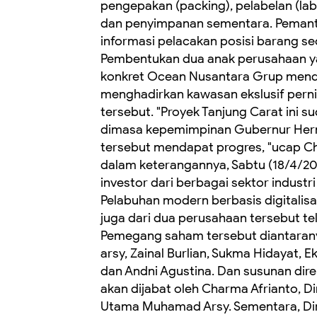
pengepakan (packing), pelabelan (la
dan penyimpanan sementara. ‎Pemant
informasi pelacakan posisi barang se
‎Pembentukan dua anak perusahaan yan
konkret Ocean Nusantara Grup mendu
menghadirkan kawasan ekslusif perni
tersebut. ‎"Proyek Tanjung Carat ini s
dimasa kepemimpinan Gubernur Herm
tersebut mendapat progres, "ucap C
dalam keterangannya, Sabtu (18/4/202
investor dari berbagai sektor indus
Pelabuhan modern berbasis digitalisa
juga dari dua perusahaan tersebut 
‎Pemegang saham tersebut diantaran
arsy, Zainal Burlian, Sukma Hidayat, 
dan Andni Agustina. ‎Dan susunan dire
akan dijabat oleh Charma Afrianto, D
Utama Muhamad Arsy. ‎Sementara, Dir