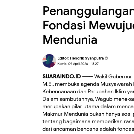
Penanggulangan 
Fondasi Mewuj
Mendunia
Editor:
Hendrik Syahputra
Kamis, 09 April 2026 - 13.27
SUARAINDO.ID ------
Wakil Gubernur N
M.E., membuka agenda Musyawarah 
Kebencanaan dan Perubahan Iklim yan
Dalam sambutannya, Wagub menekan
merupakan pilar utama dalam mencapa
Makmur Mendunia bukan hanya soal 
tentang bagaimana memberikan rasa
dari ancaman bencana adalah fondas