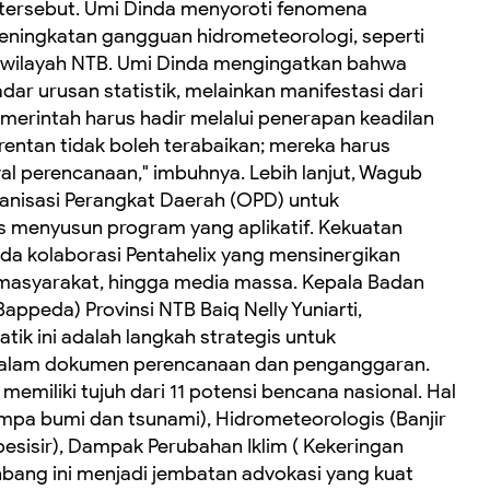
tersebut. ‎Umi Dinda menyoroti fenomena
eningkatan gangguan hidrometeorologi, seperti
ai wilayah NTB. Umi Dinda mengingatkan bahwa
r urusan statistik, melainkan manifestasi dari
emerintah harus hadir melalui penerapan keadilan
 rentan tidak boleh terabaikan; mereka harus
wal perencanaan," imbuhnya. Lebih lanjut, Wagub
ganisasi Perangkat Daerah (OPD) untuk
 menyusun program yang aplikatif. ‎Kekuatan
a kolaborasi Pentahelix yang mensinergikan
 masyarakat, hingga media massa. ‎Kepala Badan
peda) Provinsi NTB Baiq Nelly Yuniarti,
k ini adalah langkah strategis untuk
e dalam dokumen perencanaan dan penganggaran.
 memiliki tujuh dari 11 potensi bencana nasional. Hal
pa bumi dan tsunami), Hidrometeorologis (Banjir
esisir), Dampak Perubahan Iklim ( Kekeringan
enbang ini menjadi jembatan advokasi yang kuat