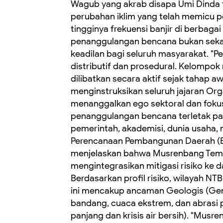
Wagub yang akrab disapa Umi Dinda 
perubahan iklim yang telah memicu p
tingginya frekuensi banjir di berbag
penanggulangan bencana bukan sekada
keadilan bagi seluruh masyarakat. "P
distributif dan prosedural. Kelompok
dilibatkan secara aktif sejak tahap a
menginstruksikan seluruh jajaran Or
menanggalkan ego sektoral dan fokus
penanggulangan bencana terletak pad
pemerintah, akademisi, dunia usaha,
Perencanaan Pembangunan Daerah (Bap
menjelaskan bahwa Musrenbang Temati
mengintegrasikan mitigasi risiko k
Berdasarkan profil risiko, wilayah NTB
ini mencakup ancaman Geologis (Gem
bandang, cuaca ekstrem, dan abrasi p
panjang dan krisis air bersih). "Musr