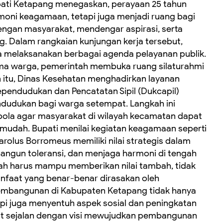
ati Ketapang menegaskan, perayaan 25 tahun
emoni keagamaan, tetapi juga menjadi ruang bagi
dengan masyarakat, mendengar aspirasi, serta
 Dalam rangkaian kunjungan kerja tersebut,
 melaksanakan berbagai agenda pelayanan publik.
ma warga, pemerintah membuka ruang silaturahmi
n itu, Dinas Kesehatan menghadirkan layanan
ependudukan dan Pencatatan Sipil (Dukcapil)
dudukan bagi warga setempat. Langkah ini
ola agar masyarakat di wilayah kecamatan dapat
mudah. Bupati menilai kegiatan keagamaan seperti
arolus Borromeus memiliki nilai strategis dalam
ngun toleransi, dan menjaga harmoni di tengah
h harus mampu memberikan nilai tambah, tidak
anfaat yang benar-benar dirasakan oleh
pembangunan di Kabupaten Ketapang tidak hanya
tapi juga menyentuh aspek sosial dan peningkatan
ebut sejalan dengan visi mewujudkan pembangunan