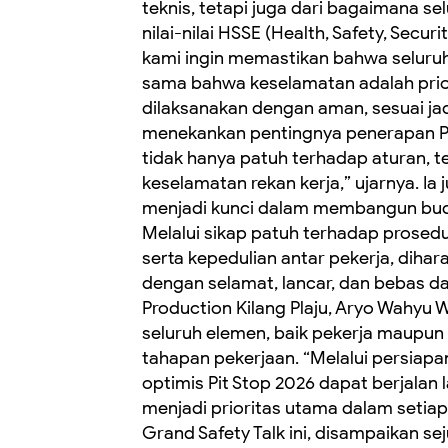
teknis, tetapi juga dari bagaimana 
nilai-nilai HSSE (Health, Safety, Secur
kami ingin memastikan bahwa seluruh
sama bahwa keselamatan adalah prior
dilaksanakan dengan aman, sesuai jad
menekankan pentingnya penerapan PIP (
tidak hanya patuh terhadap aturan, t
keselamatan rekan kerja,” ujarnya. 
menjadi kunci dalam membangun buda
Melalui sikap patuh terhadap prosedur
serta kepedulian antar pekerja, diha
dengan selamat, lancar, dan bebas d
Production Kilang Plaju, Aryo Wahyu
seluruh elemen, baik pekerja maupun m
tahapan pekerjaan. “Melalui persiapa
optimis Pit Stop 2026 dapat berjalan
menjadi prioritas utama dalam setiap 
Grand Safety Talk ini, disampaikan 