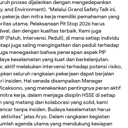
seluruh proses dijalankan dengan mengedepankan
ity, and Environment). “Melalui Grand Safety Talk ini,
 pekerja dan mitra kerja memiliki pemahaman yang
itas utama. Pelaksanaan Pit Stop 2026 harus
wal, dan dengan kualitas terbaik. Kami juga
Patuh, Intervensi, Peduli), di mana setiap individu
etapi juga saling mengingatkan dan peduli terhadap
Ia juga menegaskan bahwa penerapan aspek PIP
ya keselamatan yang kuat dan berkelanjutan.
, aktif melakukan intervensi terhadap potensi risiko,
rapkan seluruh rangkaian pekerjaan dapat berjalan
ari insiden. Hal senada disampaikan Manager
 Wicaksono, yang menekankan pentingnya peran aktif
itra kerja, dalam menjaga disiplin HSSE di setiap
n yang matang dan kolaborasi yang solid, kami
 lancar tanpa insiden. Budaya keselamatan harus
aktivitas” jelas Aryo. Dalam rangkaian kegiatan
sejumlah agenda utama yang mendukung kesiapan