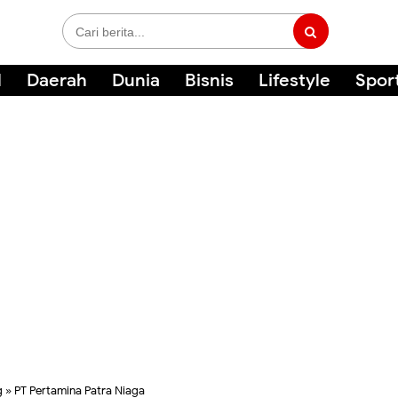
l
Daerah
Dunia
Bisnis
Lifestyle
Spor
g
»
PT Pertamina Patra Niaga