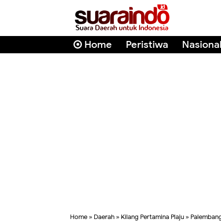
Home
Peristiwa
Nasiona
Home
»
Daerah
»
Kilang Pertamina Plaju
»
Palemban