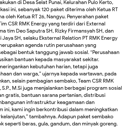
kukan di Desa Selat Punai, Kelurahan Pulo Kerto,
si ini, sebanyak 120 paket diterima oleh Ketua RT
ima oleh Ketua RT 26, Nangyu. Penyerahan paket
Tim CSR RMK Energy yang terdiri dari External
ama tim Deo Saputra SH, Rizky Firmansyah SH, dan
dri Jaya SH, selaku Eksternal Relation PT RMK Energy
merupakan agenda rutin perusahaan yang
i sebagai bentuk tanggung jawab sosial. “Perusahaan
sikan bantuan kepada masyarakat sekitar.
meringankan kebutuhan harian, tetapi juga
haan dan warga,” ujarnya kepada wartawan, pada
kan, selain pembagian sembako, Team CSR RMK
 S.P., M.Si juga menjalankan berbagai program sosial
n gratis, bantuan sarana pertanian, distribusi
mbangunan infrastruktur keagamaan dan
m ini, kami ingin berkontribusi dalam meningkatkan
rkelanjutan,” tambahnya. Adapun paket sembako
k seperti beras, gula, gandum, dan minyak goreng.