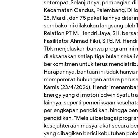
setempat. Selanjutnya, pembagian dila
Kecamatan Gandus, Palembang. Di loka
25, Mardi, dan 75 paket lainnya diter
sembako ini dilakukan langsung oleh 
Relation PT M. Hendri Jaya, SH, bers
Fasilitator Ahmad Fikri, S.Pd. M. Hen
Tbk menjelaskan bahwa program ini 
dilaksanakan setiap tiga bulan sekal
berkomitmen untuk terus mendistribu
Harapannya, bantuan ini tidak hanya 
mempererat hubungan antara perusa
Kamis (23/4/2026).
Hendri menambah
Energy yang di motori Edwin Syafutra,
lainnya, seperti pemeriksaan kesehata
perlengkapan pendidikan, hingga pe
pendidikan. “Melalui berbagai progra
kesejahteraan masyarakat secara be
yang dibagikan berisi kebutuhan poko