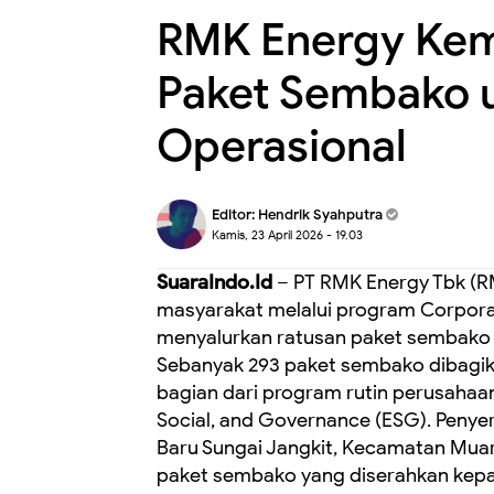
RMK Energy Kemb
Paket Sembako u
Operasional
Editor:
Hendrik Syahputra
Kamis, 23 April 2026 - 19.03
SuaraIndo.Id
– PT RMK Energy Tbk (
masyarakat melalui program Corporat
menyalurkan ratusan paket sembako k
Sebanyak 293 paket sembako dibagik
bagian dari program rutin perusaha
Social, and Governance (ESG). Penyer
Baru Sungai Jangkit, Kecamatan Muar
paket sembako yang diserahkan kepa