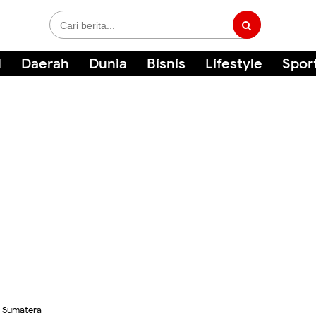
l
Daerah
Dunia
Bisnis
Lifestyle
Spor
»
Sumatera