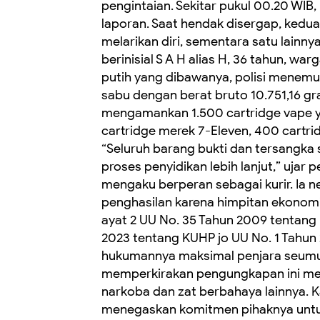
pengintaian. Sekitar pukul 00.20 WIB
laporan. Saat hendak disergap, keduan
melarikan diri, sementara satu lainny
berinisial S A H alias H, 36 tahun, warg
putih yang dibawanya, polisi menemuk
sabu dengan berat bruto 10.751,16 gra
mengamankan 1.500 cartridge vape ya
cartridge merek 7-Eleven, 400 cartr
“Seluruh barang bukti dan tersangka
proses penyidikan lebih lanjut,” ujar 
mengaku berperan sebagai kurir. Ia
penghasilan karena himpitan ekonomi.
ayat 2 UU No. 35 Tahun 2009 tentang 
2023 tentang KUHP jo UU No. 1 Tahun
hukumannya maksimal penjara seumur 
memperkirakan pengungkapan ini men
narkoba dan zat berbahaya lainnya. 
menegaskan komitmen pihaknya untuk