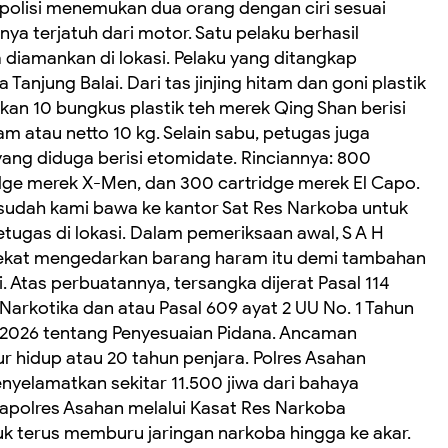
, polisi menemukan dua orang dengan ciri sesuai
ya terjatuh dari motor. Satu pelaku berhasil
a diamankan di lokasi. Pelaku yang ditangkap
a Tanjung Balai. Dari tas jinjing hitam dan goni plastik
an 10 bungkus plastik teh merek Qing Shan berisi
m atau netto 10 kg. Selain sabu, petugas juga
ng diduga berisi etomidate. Rinciannya: 800
idge merek X-Men, dan 300 cartridge merek El Capo.
 sudah kami bawa ke kantor Sat Res Narkoba untuk
petugas di lokasi. Dalam pemeriksaan awal, S A H
 nekat mengedarkan barang haram itu demi tambahan
 Atas perbuatannya, tersangka dijerat Pasal 114
Narkotika dan atau Pasal 609 ayat 2 UU No. 1 Tahun
 2026 tentang Penyesuaian Pidana. Ancaman
hidup atau 20 tahun penjara. Polres Asahan
yelamatkan sekitar 11.500 jiwa dari bahaya
Kapolres Asahan melalui Kasat Res Narkoba
 terus memburu jaringan narkoba hingga ke akar.