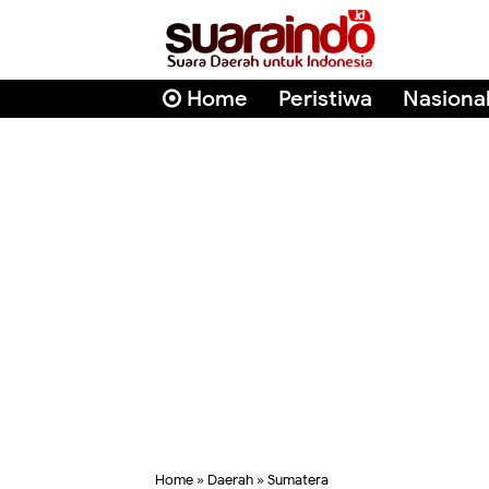
Home
Peristiwa
Nasiona
Home
»
Daerah
»
Sumatera