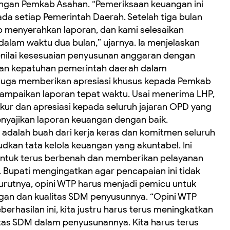
angan Pemkab Asahan. “Pemeriksaan keuangan ini
ada setiap Pemerintah Daerah. Setelah tiga bulan
b menyerahkan laporan, dan kami selesaikan
alam waktu dua bulan,” ujarnya. Ia menjelaskan
nilai kesesuaian penyusunan anggaran dengan
kan kepatuhan pemerintah daerah dalam
 juga memberikan apresiasi khusus kepada Pemkab
ampaikan laporan tepat waktu. Usai menerima LHP,
kur dan apresiasi kepada seluruh jajaran OPD yang
nyajikan laporan keuangan dengan baik.
i adalah buah dari kerja keras dan komitmen seluruh
kan tata kelola keuangan yang akuntabel. Ini
i untuk terus berbenah dan memberikan pelayanan
 Bupati mengingatkan agar pencapaian ini tidak
rutnya, opini WTP harus menjadi pemicu untuk
gan dan kualitas SDM penyusunnya. “Opini WTP
berhasilan ini, kita justru harus terus meningkatkan
itas SDM dalam penyusunannya. Kita harus terus