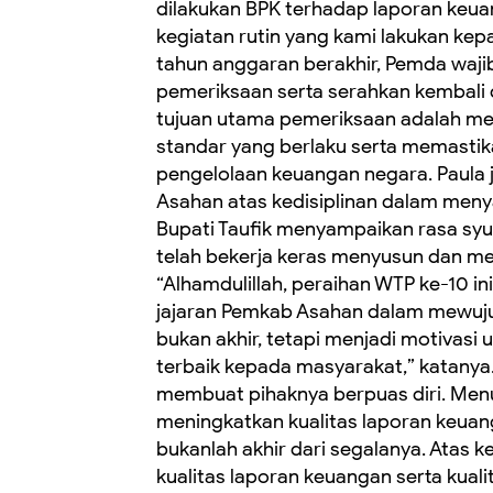
dilakukan BPK terhadap laporan keu
kegiatan rutin yang kami lakukan kep
tahun anggaran berakhir, Pemda waji
pemeriksaan serta serahkan kembali d
tujuan utama pemeriksaan adalah me
standar yang berlaku serta memasti
pengelolaan keuangan negara. Paula
Asahan atas kedisiplinan dalam meny
Bupati Taufik menyampaikan rasa syu
telah bekerja keras menyusun dan me
“Alhamdulillah, peraihan WTP ke-10 in
jajaran Pemkab Asahan dalam mewujud
bukan akhir, tetapi menjadi motivas
terbaik kepada masyarakat,” katanya.
membuat pihaknya berpuas diri. Menu
meningkatkan kualitas laporan keuan
bukanlah akhir dari segalanya. Atas ke
kualitas laporan keuangan serta kual