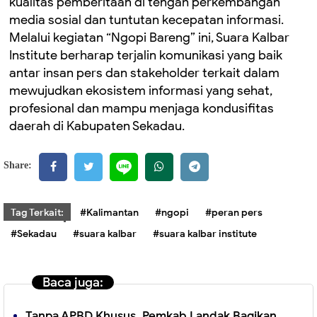
kualitas pemberitaan di tengah perkembangan
media sosial dan tuntutan kecepatan informasi.
Melalui kegiatan “Ngopi Bareng” ini, Suara Kalbar
Institute berharap terjalin komunikasi yang baik
antar insan pers dan stakeholder terkait dalam
mewujudkan ekosistem informasi yang sehat,
profesional dan mampu menjaga kondusifitas
daerah di Kabupaten Sekadau.
Share:
Tag Terkait:
#Kalimantan
#ngopi
#peran pers
#Sekadau
#suara kalbar
#suara kalbar institute
Baca juga:
Tanpa APBD Khusus, Pemkab Landak Bagikan