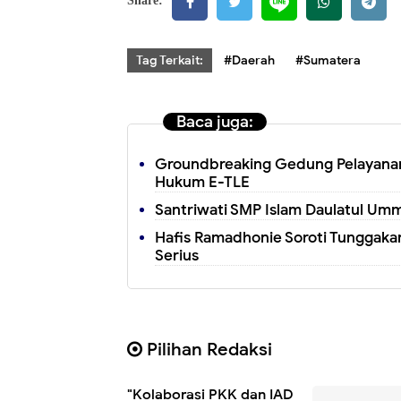
Share:
Tag Terkait:
#Daerah
#Sumatera
Baca juga:
Groundbreaking Gedung Pelayanan
Hukum E-TLE
Santriwati SMP Islam Daulatul Umm
Hafis Ramadhonie Soroti Tunggakan
Serius
Pilihan Redaksi
"Kolaborasi PKK dan IAD