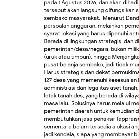
pada 1 Agustus 2026, dan akan dihadir
tersebut akan langsung difungsikan 
sembako masyarakat. ‎ ‎Menurut Dan
persoalan anggaran, melainkan pemen
syarat lokasi yang harus dipenuhi anta
Berada di lingkungan strategis, dan d
pemerintah/desa/negara, bukan milik 
(uruk atau timbun), hingga Menjangkau
pusat belanja sembako, jadi tidak mu
Harus strategis dan dekat permukiman,
127 desa yang memenuhi kesesuaian 
administrasi dan legalitas aset tanah.
letak tanah des, yang berada di wilay
masa lalu. ‎ Solusinya harus melalui 
pemerintah daerah untuk kemudian dij
membutuhkan jasa penaksir (appraiser
sementara belum tersedia alokasi angg
jadi kendala, siapa yang membayar bi