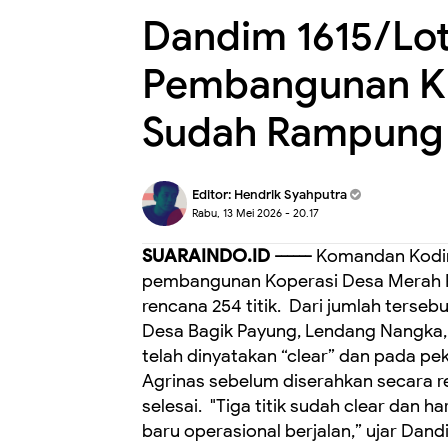
‎Dandim 1615/Loti
Pembangunan KD
Sudah Rampung 
Editor:
Hendrik Syahputra
Rabu, 13 Mei 2026 - 20.17
SUARAINDO.ID ------
Komandan Kodim
pembangunan Koperasi Desa Merah Put
rencana 254 titik. ‎ ‎Dari jumlah terseb
Desa Bagik Payung, Lendang Nangka, da
telah dinyatakan “clear” dan pada peka
Agrinas sebelum diserahkan secara resm
selesai. ‎ ‎"Tiga titik sudah clear dan h
baru operasional berjalan,” ujar Dan