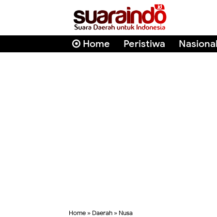
Home
Peristiwa
Nasiona
Home
»
Daerah
»
Nusa