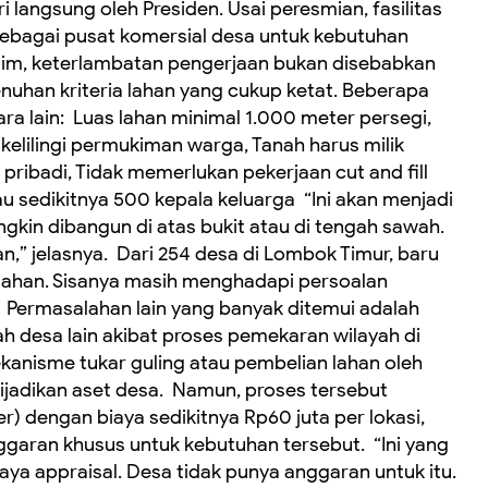
i langsung oleh Presiden. Usai peresmian, fasilitas
sebagai pusat komersial desa untuk kebutuhan
dim, keterlambatan pengerjaan bukan disebabkan
uhan kriteria lahan yang cukup ketat. Beberapa
ra lain: ‎ Luas lahan minimal 1.000 meter persegi,
ikelilingi permukiman warga, Tanah harus milik
pribadi, Tidak memerlukan pekerjaan cut and fill
 sedikitnya 500 kepala keluarga ‎ ‎“Ini akan menjadi
ngkin dibangun di atas bukit atau di tengah sawah.
” jelasnya. ‎ ‎Dari 254 desa di Lombok Timur, baru
lahan. Sisanya masih menghadapi persoalan
 ‎ ‎Permasalahan lain yang banyak ditemui adalah
ah desa lain akibat proses pemekaran wilayah di
mekanisme tukar guling atau pembelian lahan oleh
adikan aset desa. ‎ ‎Namun, proses tersebut
) dengan biaya sedikitnya Rp60 juta per lokasi,
aran khusus untuk kebutuhan tersebut. ‎ ‎“Ini yang
aya appraisal. Desa tidak punya anggaran untuk itu.