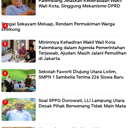
Palembang Jelaskan Keberadaan Wakil
Wali Kota, Singgung Mekanisme DPRD
Sungai Sekayam Meluap, Rendam Permukiman Warga
Entikong
Minimnya Kehadiran Wakil Wali Kota
Palembang dalam Agenda Pemerintahan
Terjawab, Ajudan: Masih Jalani Pemulihan
di Jakarta
Sekolah Favorit Diujung Utara Lotim,
SMPN 1 Sambelia Terima 226 Siswa Baru ‎
Soal SPPG Dorowati, LLI Lampung Utara
Desak Pihak Berwenang Tidak Main Mata