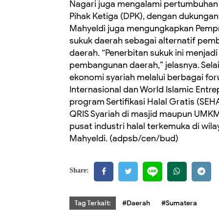
Nagari juga mengalami pertumbuhan s
Pihak Ketiga (DPK), dengan dukungan 
Mahyeldi juga mengungkapkan Pemp
sukuk daerah sebagai alternatif pem
daerah. “Penerbitan sukuk ini menja
pembangunan daerah,” jelasnya. Selai
ekonomi syariah melalui berbagai for
Internasional dan World Islamic Ent
program Sertifikasi Halal Gratis (SEHA
QRIS Syariah di masjid maupun UMKM.
pusat industri halal terkemuka di wi
Mahyeldi. (adpsb/cen/bud)
Share:
Tag Terkait:
#Daerah
#Sumatera