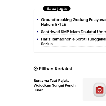
Baca juga:
Groundbreaking Gedung Pelayanan
Hukum E-TLE
Santriwati SMP Islam Daulatul Umm
Hafiz Ramadhonie Soroti Tunggakan
Serius
Pilihan Redaksi
Bersama Taat Pajak,
Wujudkan Sungai Penuh
Juara