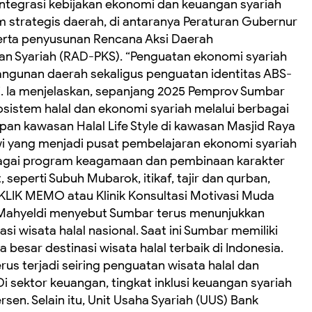
tegrasi kebijakan ekonomi dan keuangan syariah
m strategis daerah, di antaranya Peraturan Gubernur
rta penyusunan Rencana Aksi Daerah
 Syariah (RAD-PKS). “Penguatan ekonomi syariah
ngunan daerah sekaligus penguatan identitas ABS-
di. Ia menjelaskan, sepanjang 2025 Pemprov Sumbar
stem halal dan ekonomi syariah melalui berbagai
pan kawasan Halal Life Style di kawasan Masjid Raya
 yang menjadi pusat pembelajaran ekonomi syariah
agai program keagamaan dan pembinaan karakter
, seperti Subuh Mubarok, itikaf, tajir dan qurban,
LIK MEMO atau Klinik Konsultasi Motivasi Muda
, Mahyeldi menyebut Sumbar terus menunjukkan
i wisata halal nasional. Saat ini Sumbar memiliki
besar destinasi wisata halal terbaik di Indonesia.
us terjadi seiring penguatan wisata halal dan
i sektor keuangan, tingkat inklusi keuangan syariah
en. Selain itu, Unit Usaha Syariah (UUS) Bank