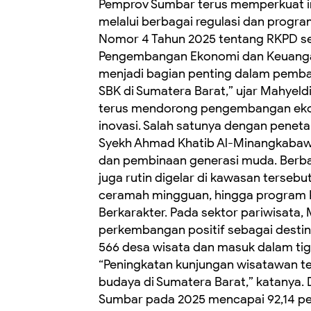
Pemprov Sumbar terus memperkuat in
melalui berbagai regulasi dan progra
Nomor 4 Tahun 2025 tentang RKPD se
Pengembangan Ekonomi dan Keuangan
menjadi bagian penting dalam pemba
SBK di Sumatera Barat,” ujar Mahyel
terus mendorong pengembangan ekosi
inovasi. Salah satunya dengan peneta
Syekh Ahmad Khatib Al-Minangkabawi
dan pembinaan generasi muda. Berb
juga rutin digelar di kawasan tersebut
ceramah mingguan, hingga program K
Berkarakter. Pada sektor pariwisata
perkembangan positif sebagai destinas
566 desa wisata dan masuk dalam tiga 
“Peningkatan kunjungan wisatawan ter
budaya di Sumatera Barat,” katanya. D
Sumbar pada 2025 mencapai 92,14 pers