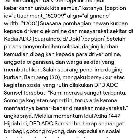
terjalin dengan baik. Semoga ini menjadi
keberkahan untuk kita semua,” katanya. [caption
id="attachment_152009" align="alignnone"
width="1200"]
Suasana pembagian hewan kurban
kepada driver ojek online dan masyarakat sekitar di
Kedai ADO (SuaraIndo.id/Dok)[/caption] Setelah
proses penyembelihan selesai, daging kurban
kemudian dibagikan kepada para driver online,
anggota organisasi, dan warga sekitar yang
membutuhkan. Salah seorang penerima daging
kurban, Bambang (30), mengaku bersyukur atas
kegiatan sosial yang rutin dilakukan DPD ADO
Sumsel tersebut. “Kami merasa sangat terbantu.
Semoga kegiatan seperti ini terus ada karena
manfaatnya benar-benar dirasakan masyarakat,”
ungkapnya. Melalui momentum Idul Adha 1447
Hijriah ini, DPD ADO Sumsel berharap semangat
berbagi, gotong royong, dan kepedulian sosial