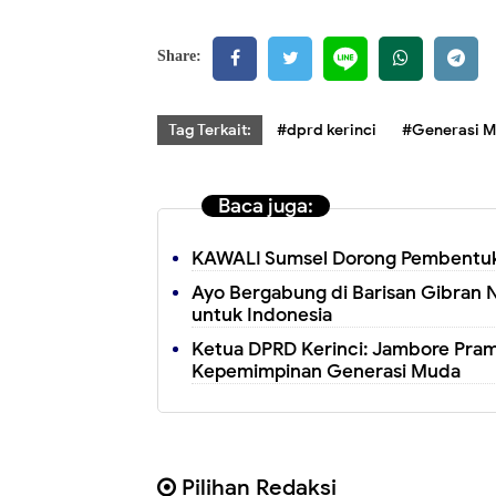
Share:
Tag Terkait:
#dprd kerinci
#Generasi 
Baca juga:
KAWALI Sumsel Dorong Pembentuka
Ayo Bergabung di Barisan Gibran 
untuk Indonesia
Ketua DPRD Kerinci: Jambore Pra
Kepemimpinan Generasi Muda
Pilihan Redaksi