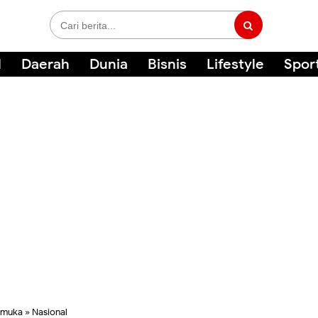
l
Daerah
Dunia
Bisnis
Lifestyle
Spor
amuka
»
Nasional