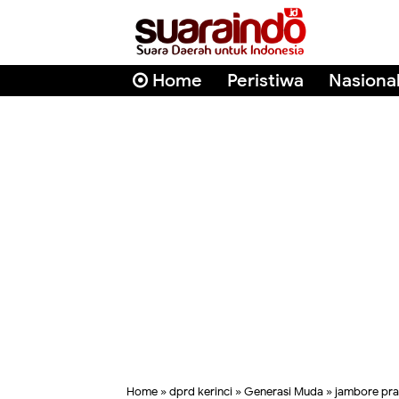
Home
Peristiwa
Nasiona
Home
»
dprd kerinci
»
Generasi Muda
»
jambore pr