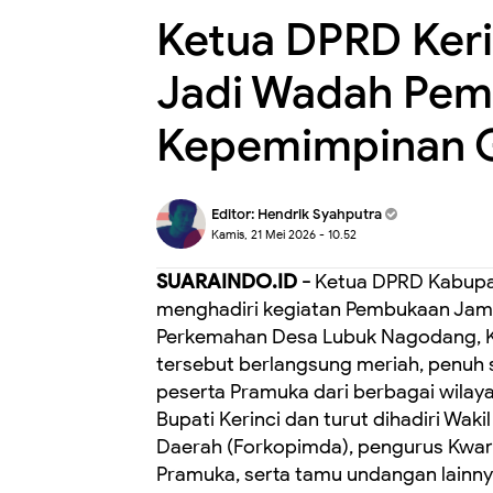
Ketua DPRD Ker
Jadi Wadah Pem
Kepemimpinan 
Editor:
Hendrik Syahputra
Kamis, 21 Mei 2026 - 10.52
SUARAINDO.ID -
Ketua DPRD Kabupat
menghadiri kegiatan Pembukaan Jamb
Perkemahan Desa Lubuk Nagodang, Ke
tersebut berlangsung meriah, penuh 
peserta Pramuka dari berbagai wilay
Bupati Kerinci dan turut dihadiri Wak
Daerah (Forkopimda), pengurus Kwart
Pramuka, serta tamu undangan lainny