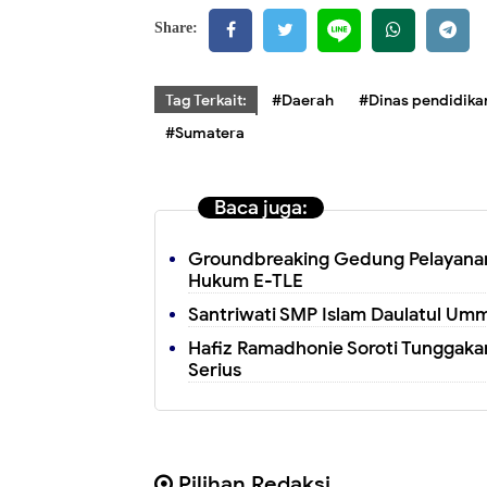
Share:
Tag Terkait:
#Daerah
#Dinas pendidika
#Sumatera
Baca juga:
Groundbreaking Gedung Pelayanan
Hukum E-TLE
Santriwati SMP Islam Daulatul Umm
Hafiz Ramadhonie Soroti Tunggakan
Serius
Pilihan Redaksi