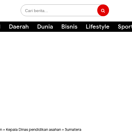
l
Daerah
Dunia
Bisnis
Lifestyle
Spor
an
»
Kepala Dinas pendidikan asahan
»
Sumatera