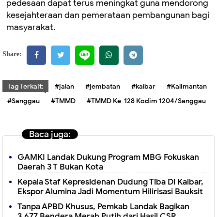
pedesaan dapat terus meningkat guna mendorong
kesejahteraan dan pemerataan pembangunan bagi
masyarakat.
Share:
Tag Terkait:
#jalan
#jembatan
#kalbar
#Kalimantan
#Sanggau
#TMMD
#TMMD Ke-128 Kodim 1204/Sanggau
Baca juga:
GAMKI Landak Dukung Program MBG Fokuskan
Daerah 3 T Bukan Kota
Kepala Staf Kepresidenan Dudung Tiba Di Kalbar,
Ekspor Alumina Jadi Momentum Hilirisasi Bauksit
Tanpa APBD Khusus, Pemkab Landak Bagikan
3.677 Bendera Merah Putih dari Hasil CSR