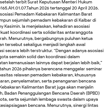
i setelah terbit Surat Keputusan Menteri Hukum
5.AH.01.07.Tahun 2026 tertanggal 20 April 2026.
 Asosiasi Pemadam Kebakaran Kalimantan Barat
himpun sejumlah pemadam kebakaran di Kalbar di
y Kasimin. Ia menjelaskan, kehadiran asosiasi
at koordinasi serta solidaritas antaranggota
rah. Menurutnya, bergabungnya puluhan ketua
tersebut sekaligus menjadi langkah awal
 secara lebih terstruktur. “Dengan adanya asosiasi
gota semakin solid dan koordinasi dalam
n kemanusiaan lainnya dapat berjalan lebih baik,”
tahun 2026 pihaknya berencana menggelar seminar
pasitas relawan pemadam kebakaran, khususnya
aran, penyelamatan, serta penanganan bencana
 Kebakaran Kalimantan Barat juga akan menjalin
ah, Badan Penanggulangan Bencana Daerah (BPBD)
kota, serta sejumlah lembaga swasta dalam upaya
esiapsiagaan bencana. Menurutnya, sinergi lintas