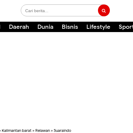
l
Daerah
Dunia
Bisnis
Lifestyle
Spor
»
Kalimantan barat
»
Relawan
»
Suaraindo