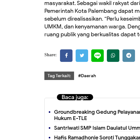
masyarakat. Sebagai wakil rakyat da
Pemerintah Kota Palembang dapat m
sebelum direalisasikan. “Perlu kes
UMKM, dan kenyamanan warga. Denga
ruang publik yang berkualitas dapat 
Share:
Tag Terkait:
#Daerah
Baca juga:
Groundbreaking Gedung Pelayanan
Hukum E-TLE
Santriwati SMP Islam Daulatul Umm
Hafis Ramadhonie Soroti Tunggakan