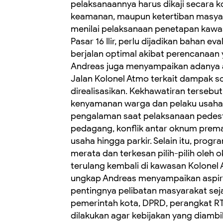
pelaksanaannya harus dikaji secara ko
keamanan, maupun ketertiban masyara
menilai pelaksanaan penetapan kawas
Pasar 16 Ilir, perlu dijadikan bahan e
berjalan optimal akibat perencanaan
Andreas juga menyampaikan adanya as
Jalan Kolonel Atmo terkait dampak so
direalisasikan. Kekhawatiran terseb
kenyamanan warga dan pelaku usah
pengalaman saat pelaksanaan pedestr
pedagang, konflik antar oknum prema
usaha hingga parkir. Selain itu, prog
merata dan terkesan pilih-pilih oleh 
terulang kembali di kawasan Kolonel 
ungkap Andreas menyampaikan aspira
pentingnya pelibatan masyarakat seja
pemerintah kota, DPRD, perangkat RT
dilakukan agar kebijakan yang diam