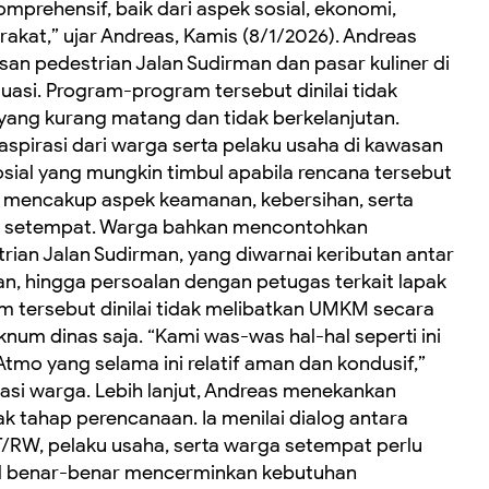
mprehensif, baik dari aspek sosial, ekonomi,
kat,” ujar Andreas, Kamis (8/1/2026). Andreas
an pedestrian Jalan Sudirman dan pasar kuliner di
valuasi. Program-program tersebut dinilai tidak
 yang kurang matang dan tidak berkelanjutan.
pirasi dari warga serta pelaku usaha di kawasan
sial yang mungkin timbul apabila rencana tersebut
ut mencakup aspek keamanan, kebersihan, serta
a setempat. Warga bahkan mencontohkan
ian Jalan Sudirman, yang diwarnai keributan antar
n, hingga persoalan dengan petugas terkait lapak
ram tersebut dinilai tidak melibatkan UMKM secara
oknum dinas saja. “Kami was-was hal-hal seperti ini
Atmo yang selama ini relatif aman dan kondusif,”
si warga. Lebih lanjut, Andreas menekankan
k tahap perencanaan. Ia menilai dialog antara
/RW, pelaku usaha, serta warga setempat perlu
bil benar-benar mencerminkan kebutuhan