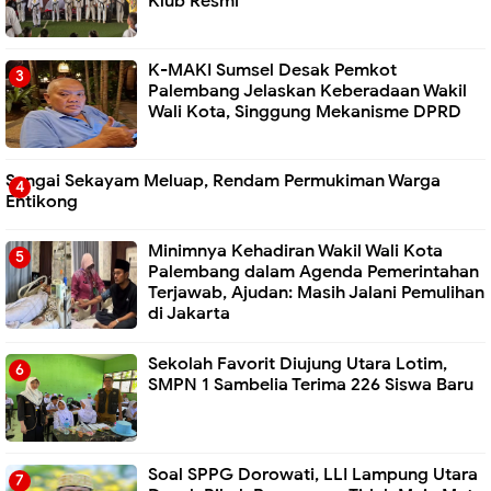
Klub Resmi
K-MAKI Sumsel Desak Pemkot
Palembang Jelaskan Keberadaan Wakil
Wali Kota, Singgung Mekanisme DPRD
Sungai Sekayam Meluap, Rendam Permukiman Warga
Entikong
Minimnya Kehadiran Wakil Wali Kota
Palembang dalam Agenda Pemerintahan
Terjawab, Ajudan: Masih Jalani Pemulihan
di Jakarta
Sekolah Favorit Diujung Utara Lotim,
SMPN 1 Sambelia Terima 226 Siswa Baru ‎
Soal SPPG Dorowati, LLI Lampung Utara