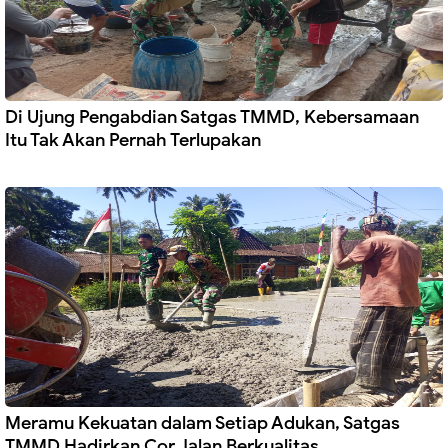
Di Ujung Pengabdian Satgas TMMD, Kebersamaan
Itu Tak Akan Pernah Terlupakan
Meramu Kekuatan dalam Setiap Adukan, Satgas
TMMD Hadirkan Cor Jalan Berkualitas