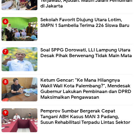
Terjawab, Ajudan: Masih Jalani Pemulihan
di Jakarta
Sekolah Favorit Diujung Utara Lotim,
SMPN 1 Sambelia Terima 226 Siswa Baru ‎
Soal SPPG Dorowati, LLI Lampung Utara
Desak Pihak Berwenang Tidak Main Mata
Ketum Gencar: "Ke Mana Hilangnya
Wakil Wali Kota Palembang?", Mendesak
Gubernur Lakukan Pembinaan dan DPRD
Maksimalkan Pengawasan
Pemprov Sumbar Bergerak Cepat
Tangani ABH Kasus MAN 3 Padang,
Susun Rehabilitasi Terpadu Lintas Sektor