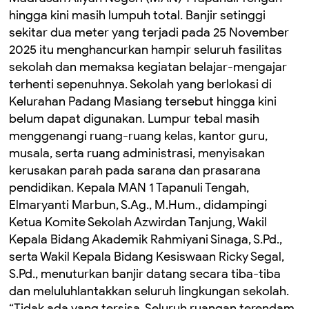
hingga kini masih lumpuh total. Banjir setinggi
sekitar dua meter yang terjadi pada 25 November
2025 itu menghancurkan hampir seluruh fasilitas
sekolah dan memaksa kegiatan belajar-mengajar
terhenti sepenuhnya. Sekolah yang berlokasi di
Kelurahan Padang Masiang tersebut hingga kini
belum dapat digunakan. Lumpur tebal masih
menggenangi ruang-ruang kelas, kantor guru,
musala, serta ruang administrasi, menyisakan
kerusakan parah pada sarana dan prasarana
pendidikan. Kepala MAN 1 Tapanuli Tengah,
Elmaryanti Marbun, S.Ag., M.Hum., didampingi
Ketua Komite Sekolah Azwirdan Tanjung, Wakil
Kepala Bidang Akademik Rahmiyani Sinaga, S.Pd.,
serta Wakil Kepala Bidang Kesiswaan Ricky Segal,
S.Pd., menuturkan banjir datang secara tiba-tiba
dan meluluhlantakkan seluruh lingkungan sekolah.
“Tidak ada yang tersisa. Seluruh ruangan terendam