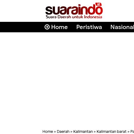
Home
Peristiwa
Nasiona
Home
»
Daerah
»
Kalimantan
»
Kalimantan barat
»
P