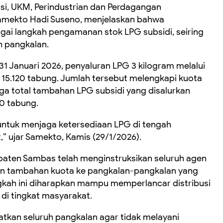
si, UKM, Perindustrian dan Perdagangan
amekto Hadi Suseno, menjelaskan bahwa
ai langkah pengamanan stok LPG subsidi, seiring
h pangkalan.
1 Januari 2026, penyaluran LPG 3 kilogram melalui
15.120 tabung. Jumlah tersebut melengkapi kuota
ga total tambahan LPG subsidi yang disalurkan
0 tabung.
untuk menjaga ketersediaan LPG di tengah
 ujar Samekto, Kamis (29/1/2026).
aten Sambas telah menginstruksikan seluruh agen
an tambahan kuota ke pangkalan-pangkalan yang
gkah ini diharapkan mampu memperlancar distribusi
di tingkat masyarakat.
atkan seluruh pangkalan agar tidak melayani