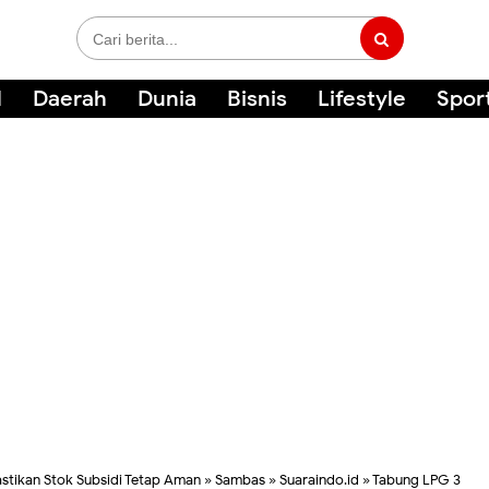
l
Daerah
Dunia
Bisnis
Lifestyle
Spor
astikan Stok Subsidi Tetap Aman
»
Sambas
»
Suaraindo.id
»
Tabung LPG 3