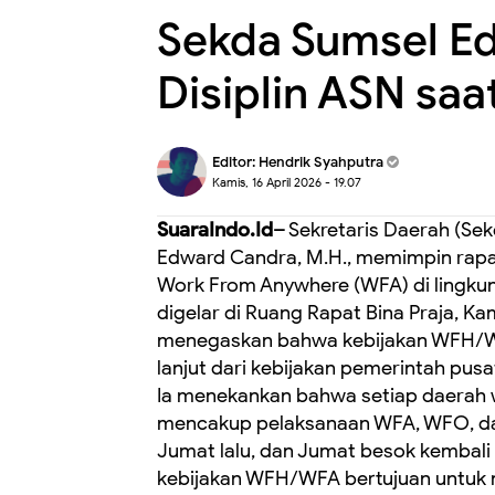
Sekda Sumsel E
Disiplin ASN sa
Editor:
Hendrik Syahputra
Kamis, 16 April 2026 - 19.07
SuaraIndo.Id–
Sekretaris Daerah (Sekd
Edward Candra, M.H., memimpin rap
Work From Anywhere (WFA) di lingkun
digelar di Ruang Rapat Bina Praja, 
menegaskan bahwa kebijakan WFH/WF
lanjut dari kebijakan pemerintah pus
Ia menekankan bahwa setiap daerah wa
mencakup pelaksanaan WFA, WFO, dan
Jumat lalu, dan Jumat besok kembali 
kebijakan WFH/WFA bertujuan untuk 