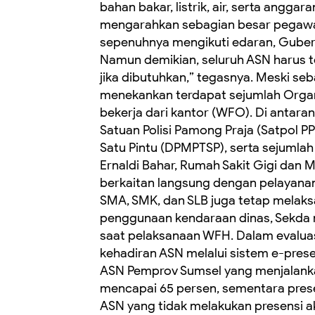
bahan bakar, listrik, air, serta angg
mengarahkan sebagian besar pegawai 
sepenuhnya mengikuti edaran, Gube
Namun demikian, seluruh ASN harus t
jika dibutuhkan,” tegasnya. Meski 
menekankan terdapat sejumlah Organ
bekerja dari kantor (WFO). Di antar
Satuan Polisi Pamong Praja (Satpol 
Satu Pintu (DPMPTSP), serta sejumlah
Ernaldi Bahar, Rumah Sakit Gigi dan 
berkaitan langsung dengan pelayanan 
SMA, SMK, dan SLB juga tetap melaks
penggunaan kendaraan dinas, Sekda
saat pelaksanaan WFH. Dalam evaluas
kehadiran ASN melalui sistem e-presen
ASN Pemprov Sumsel yang menjalanka
mencapai 65 persen, sementara prese
ASN yang tidak melakukan presensi 