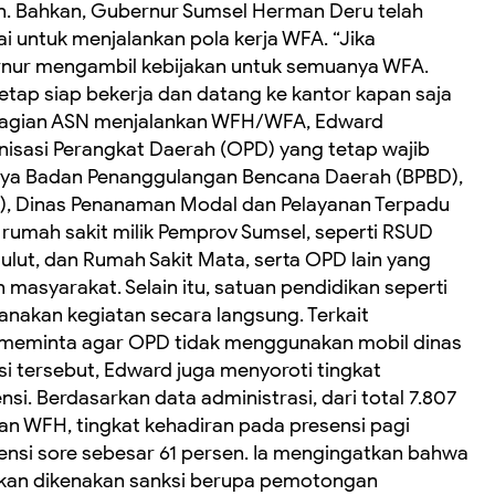
aran. Bahkan, Gubernur Sumsel Herman Deru telah
untuk menjalankan pola kerja WFA. “Jika
rnur mengambil kebijakan untuk semuanya WFA.
etap siap bekerja dan datang ke kantor kapan saja
sebagian ASN menjalankan WFH/WFA, Edward
isasi Perangkat Daerah (OPD) yang tetap wajib
anya Badan Penanggulangan Bencana Daerah (BPBD),
PP), Dinas Penanaman Modal dan Pelayanan Terpadu
 rumah sakit milik Pemprov Sumsel, seperti RSUD
Mulut, dan Rumah Sakit Mata, serta OPD lain yang
masyarakat. Selain itu, satuan pendidikan seperti
anakan kegiatan secara langsung. Terkait
 meminta agar OPD tidak menggunakan mobil dinas
i tersebut, Edward juga menyoroti tingkat
si. Berdasarkan data administrasi, dari total 7.807
n WFH, tingkat kehadiran pada presensi pagi
nsi sore sebesar 61 persen. Ia mengingatkan bahwa
akan dikenakan sanksi berupa pemotongan